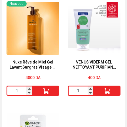
Nettoyant
COSMETIC
Nouveau
Exfoliant
Gommage
Viderm
Visage
P+
Hydratant
-
ABRICOT
Tous
Peau
Types
Sèches
de
Peaux
Nuxe Rêve de Miel Gel
VENUS VIDERM GEL
Lavant Surgras Visage et
NETTOYANT PURIFIANT
-
Corps 400ml
150ML
150
4000
DA
400
DA
Ml
quantité
quantité
de
de
Nuxe
VENUS
Rêve
VIDERM
de
GEL