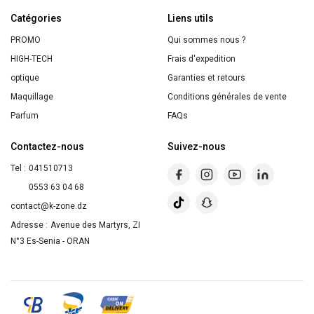
"TEINT
Catégories
TERNE
Liens utils
"
PROMO
Qui sommes nous ?
HIGH-TECH
Frais d'expedition
optique
Garanties et retours
Maquillage
Conditions générales de vente
Parfum
FAQs
Contactez-nous
Suivez-nous
Tel :
041510713
0553 63 04 68
contact@k-zone.dz
Adresse :
Avenue des Martyrs, ZI
N°3 Es-Senia - ORAN