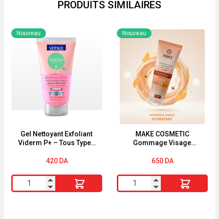
PRODUITS SIMILAIRES
Nouveau
Nouveau
Gel Nettoyant Exfoliant
MAKE COSMETIC
Viderm P+ – Tous Types
Gommage Visage
de Peaux – 150 Ml
Hydratant ABRICOT Peau
Sèches
420
DA
650
DA
quantité
quantité
de
de
Gel
MAKE