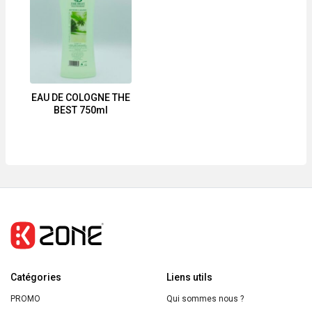
Gel
rafraîchissant
Fraîcheur
pour
Hygiène
le
Intime
corps
-
Tous
Muqueuses
les
EAU DE COLOGNE THE
BEST 750ml
Sensibles,
types
200ml
de
peau
[Flacon
de
390
ml]
Catégories
Liens utils
PROMO
Qui sommes nous ?