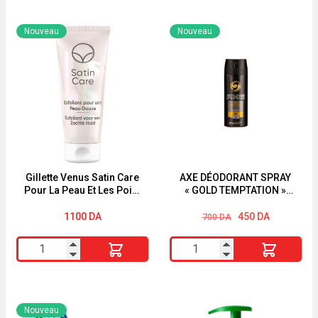
Nouveau
Nouveau
Gillette Venus Satin Care
AXE DÉODORANT SPRAY
Pour La Peau Et Les Poils
« GOLD TEMPTATION »
Pubiens, Exfoliant Pour
150 ml
Une Peau Douce, 177ML
Le
Le
1100
DA
450
DA
700
DA
prix
prix
initial
actuel
quantité
quantité
était :
est :
700 DA.
450 DA.
de
de
Gillette
AXE
Venus
DÉODORANT
Nouveau