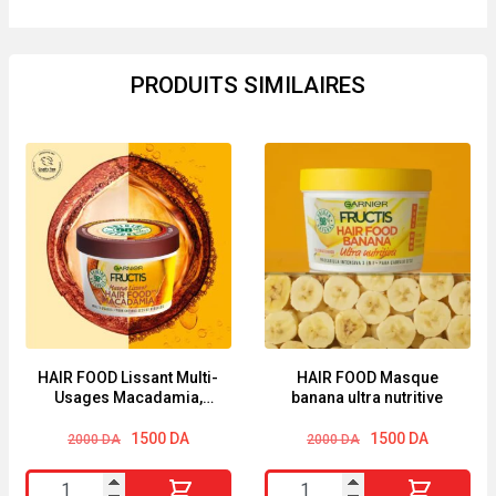
PRODUITS SIMILAIRES
HAIR FOOD Lissant Multi-
HAIR FOOD Masque
Usages Macadamia,
banana ultra nutritive
Pour Cheveux Secs et
Le
Le
Rebelles
Le
Le
1500
DA
1500
DA
2000
DA
2000
DA
prix
prix
prix
prix
initial
actuel
initial
actuel
quantité
quantité
était :
est :
était :
est :