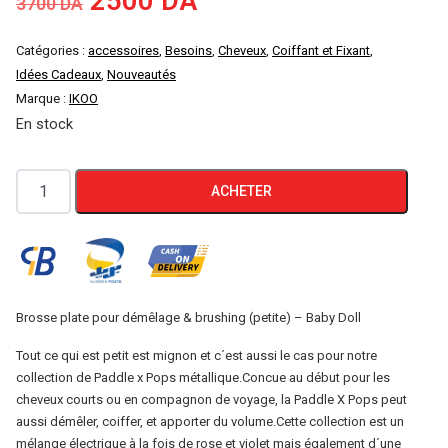
Le
Le
2500
DA
3700
DA
prix
prix
Catégories :
accessoires
,
Besoins
,
Cheveux
,
Coiffant et Fixant
,
Idées Cadeaux
,
Nouveautés
initial
actuel
Marque :
IKOO
En stock
était :
est :
3700 DA.
2500 DA.
quantité
ACHETER
de
IKOO
Brosse
Paddle
X
Brosse plate pour démêlage & brushing (petite) – Baby Doll
Pops
Tout ce qui est petit est mignon et c´est aussi le cas pour notre
Baby
collection de Paddle x Pops métallique.Concue au début pour les
Doll
cheveux courts ou en compagnon de voyage, la Paddle X Pops peut
aussi démêler, coiffer, et apporter du volume.Cette collection est un
Brosse
mélange électrique à la fois de rose et violet mais également d´une