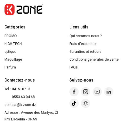
Professionnelle
Fixation
Forte
Catégories
Expert
Liens utils
Fixation
PROMO
Qui sommes nous ?
300ml
HIGH-TECH
Frais d'expedition
optique
Garanties et retours
Maquillage
Conditions générales de vente
Parfum
FAQs
Contactez-nous
Suivez-nous
Tel :
041510713
0553 63 04 68
contact@k-zone.dz
Adresse :
Avenue des Martyrs, ZI
N°3 Es-Senia - ORAN