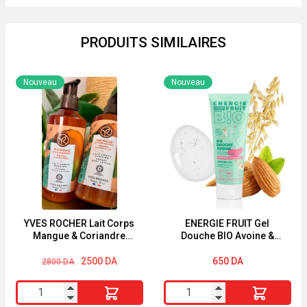
PRODUITS SIMILAIRES
Nouveau
Nouveau
YVES ROCHER Lait Corps
ENERGIE FRUIT Gel
Mangue & Coriandre
Douche BIO Avoine &
390ml
Amande Douce 200ml
Le
Le
2500
DA
650
DA
2800
DA
prix
prix
initial
actuel
quantité
quantité
était :
est :
2800 DA.
2500 DA.