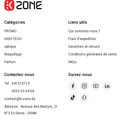
Gel
Lavant
Catégories
Surgras
Liens utils
Visage
PROMO
Qui sommes nous ?
et
HIGH-TECH
Frais d'expedition
Corps
optique
Garanties et retours
400ml
Maquillage
Conditions générales de vente
Parfum
FAQs
Contactez-nous
Suivez-nous
Tel :
041510713
0553 63 04 68
contact@k-zone.dz
Adresse :
Avenue des Martyrs, ZI
N°3 Es-Senia - ORAN