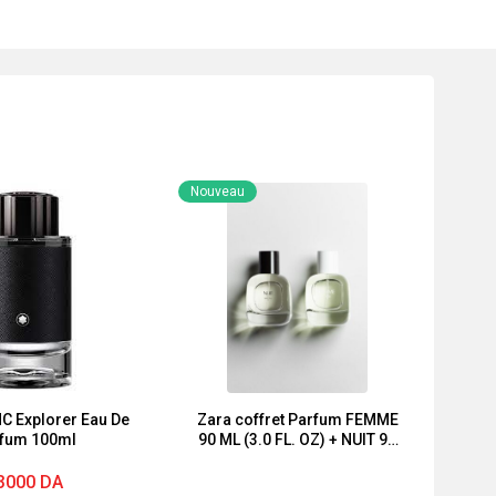
Nouveau
 Explorer Eau De
Zara coffret Parfum FEMME
fum 100ml
90 ML (3.0 FL. OZ) + NUIT 90
ML (3.0 FL. OZ)
3000
DA