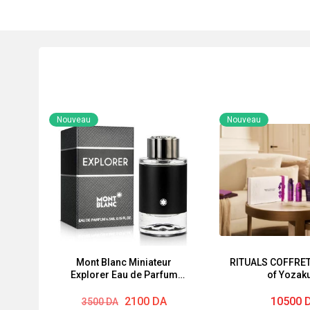
Nouveau
Nouveau
Mont Blanc Miniateur
RITUALS COFFRET 
Explorer Eau de Parfum
of Yozak
Homme 4.5Ml
Le
Le
2100
DA
10500
3500
DA