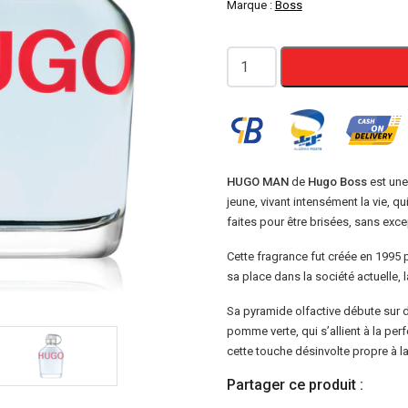
Marque :
Boss
quantité
de
Hugo
Boss
Eau
De
HUGO MAN
de
Hugo Boss
est une
jeune, vivant intensément la vie, 
Toilette
faites pour être brisées, sans exce
Gourde
Hugo
Cette fragrance fut créée en 1995 p
sa place dans la société actuelle,
Man
125ml
Sa pyramide olfactive débute sur de
pomme verte, qui s’allient à la per
cette touche désinvolte propre à l
Partager ce produit :