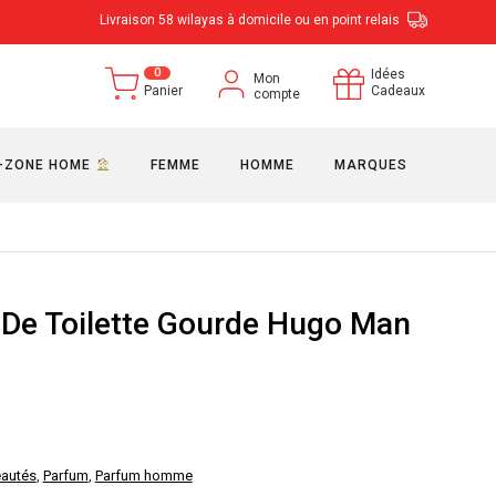
Livraison 58 wilayas à domicile ou en point relais
0
Idées
Mon
Panier
Cadeaux
compte
-ZONE HOME
FEMME
HOMME
MARQUES
De Toilette Gourde Hugo Man
autés
,
Parfum
,
Parfum homme