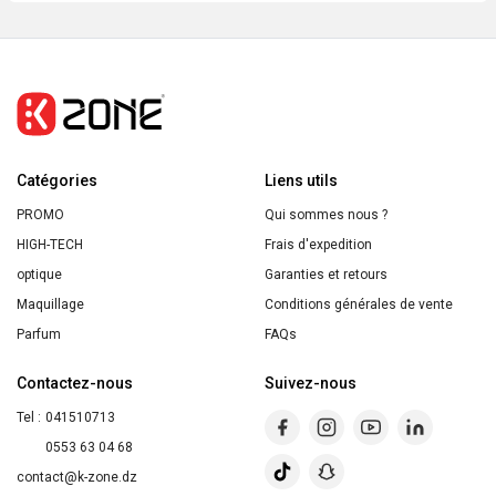
HAIR
FOOD
Lissant
Multi-
Usages
Macadamia,
Catégories
Pour
Liens utils
Cheveux
PROMO
Qui sommes nous ?
Secs
HIGH-TECH
Frais d'expedition
et
optique
Garanties et retours
Rebelles
Maquillage
Conditions générales de vente
Parfum
FAQs
Contactez-nous
Suivez-nous
Tel :
041510713
0553 63 04 68
contact@k-zone.dz