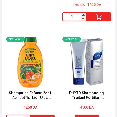
Le
Le
300ml
1400
DA
1700
DA
prix
prix
initial
actuel
quantité
était :
est :
1700 DA.
1400 DA.
de
Franck
Provost
Nouveau
Nouveau
Laque
Professionnelle
Fixation
Extrême
Expert
Fixation
300ml
Shampoing Enfants 2en1
PHYTO Shampooing
Abricot Roi Lion Ultra
Traitant Fortifiant
Doux 250ml
Phytolium 125ml
1250
DA
4500
DA