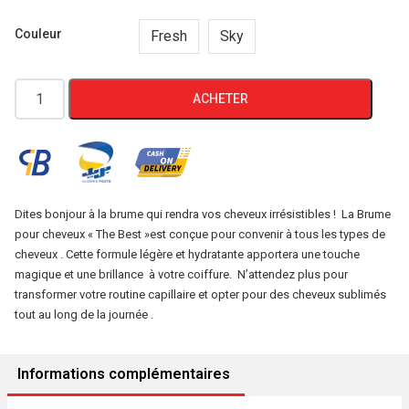
Couleur
Fresh
Sky
quantité
ACHETER
de
Hair
Splash
(Brume
pour
Dites bonjour à la brume qui rendra vos cheveux irrésistibles ! La Brume
pour cheveux « The Best »est conçue pour convenir à tous les types de
cheveux)
cheveux . Cette formule légère et hydratante apportera une touche
Unisex
magique et une brillance à votre coiffure. N’attendez plus pour
125ml
transformer votre routine capillaire et opter pour des cheveux sublimés
tout au long de la journée .
Informations complémentaires