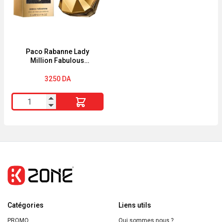
Paco Rabanne Lady
Million Fabulous
miniatuur (5ml) EDP
3250
DA
quantité
de
Paco
Rabanne
Lady
Million
Fabulous
miniatuur
Catégories
(5ml)
Liens utils
EDP
PROMO
Qui sommes nous ?