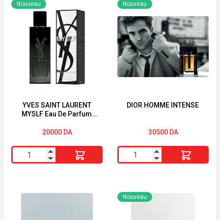
Nouveau
Nouveau
YVES SAINT LAURENT
DIOR HOMME INTENSE
MYSLF Eau De Parfum
Pour Homme 60ml
20000
DA
30500
DA
quantité
quantité
de
de
YVES
DIOR
SAINT
HOMME
Nouveau
LAURENT
INTENSE
MYSLF