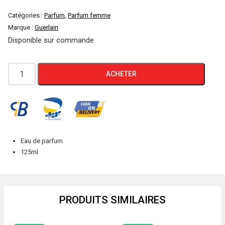
Catégories :
Parfum
,
Parfum femme
Marque :
Guerlain
Disponible sur commande
quantité
ACHETER
de
Guerlain
PROMENADE
DES
ANGLAIS
Eau de parfum
125ml
PRODUITS SIMILAIRES