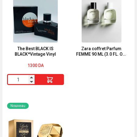
Eau
De
Parfum
Pour
Homme
60ml
The Best BLACK IS
Zara coffret Parfum
BLACK*Vintage Vinyl
FEMME 90 ML (3.0 FL. OZ)
+ NUIT 90 ML (3.0 FL. OZ)
1300
DA
quantité
de
The
Best
Nouveau
BLACK
IS
BLACK*Vintage
Vinyl