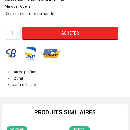
Marque :
Guerlain
Disponible sur commande
quantité
ACHETER
de
GUERLAIN
NUIT
D’AMOUR
Eau de parfum
125 ml
parfum florale
PRODUITS SIMILAIRES
Nouveau
Nouveau