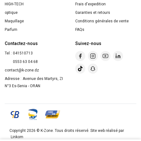
-
HIGH-TECH
Frais d'expedition
3
optique
Garanties et retours
Pièces
Maquillage
Conditions générales de vente
Parfum
FAQs
Contactez-nous
Suivez-nous
Tel :
041510713
0553 63 04 68
contact@k-zone.dz
Adresse :
Avenue des Martyrs, ZI
N°3 Es-Senia - ORAN
Copyright 2026 ©
K-Zone
. Tous droits réservé. Site web réalisé par
Linkom