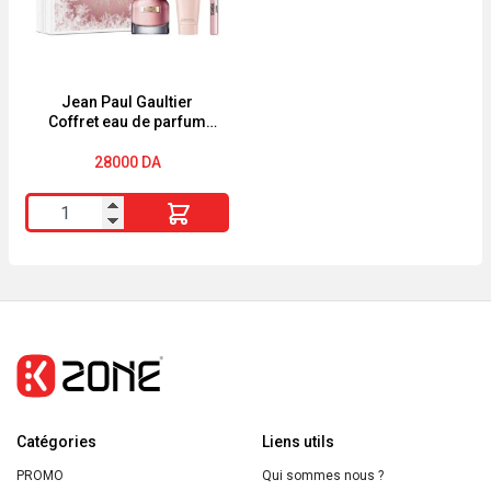
Eau
de
Parfum
Homme-
Jean Paul Gaultier
Coffret eau de parfum
4.5ml-
‘Scandal’ – 3 Pièces
28000
DA
quantité
de
Jean
Paul
Gaultier
Coffret
eau
de
Catégories
parfum
Liens utils
'Scandal'
PROMO
Qui sommes nous ?