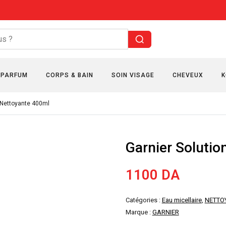
PARFUM
CORPS & BAIN
SOIN VISAGE
CHEVEUX
K
e Nettoyante 400ml
Garnier Solutio
1100
DA
Catégories :
Eau micellaire
,
NETTO
Marque :
GARNIER