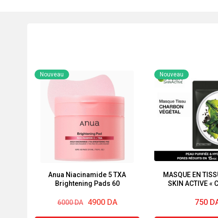
Nouveau
Nouveau
Anua Niacinamide 5 TXA
MASQUE EN TISS
Brightening Pads 60
SKIN ACTIVE «
VÉGÉTAL
Le
Le
4900
DA
750
D
6000
DA
prix
prix