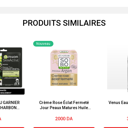
PRODUITS SIMILAIRES
Nouveau
U GARNIER
Crème Rose Éclat Fermeté
Venus Eau
 CHARBON
Jour Peaux Matures Huile
 »
d’Argan Collagène végétal
Précieux Argan SO BiO
A
2000
DA