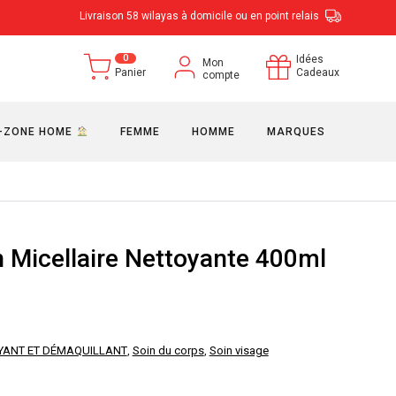
Livraison 58 wilayas à domicile ou en point relais
0
Idées
Mon
Panier
Cadeaux
compte
-ZONE HOME
FEMME
HOMME
MARQUES
n Micellaire Nettoyante 400ml
YANT ET DÉMAQUILLANT
,
Soin du corps
,
Soin visage