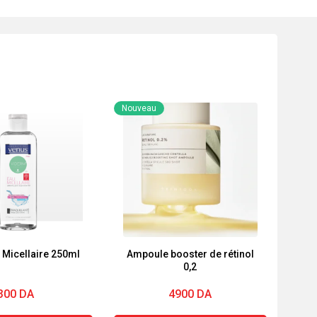
Nouveau
 Micellaire 250ml
Ampoule booster de rétinol
0,2
300
DA
4900
DA