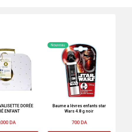
Nouveau
VALISETTE DORÉE
Baume a lèvres enfants star
BÉ ENFANT
Wars 4.8 g noir
2000
DA
700
DA