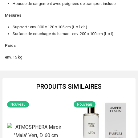
(L
Housse de rangement avec poignées de transport incluse
x
Mesures
l
x
Support : env. 300 x 120 x 105 cm (L x l x h)
Surface de couchage du hamac : env. 200 x 100 cm (L x l)
h)
Poids
env. 15 kg
PRODUITS SIMILAIRES
Nouveau
Nouveau