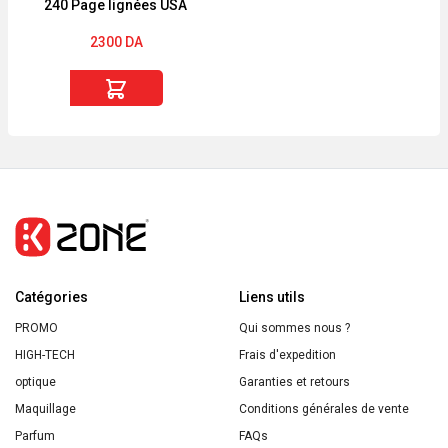
240 Page lignées USA
puzzles
2300
DA
quantité
de
NoteBook
Premium
A5
240
Page
lignées
Catégories
USA
Liens utils
PROMO
Qui sommes nous ?
HIGH-TECH
Frais d'expedition
optique
Garanties et retours
Maquillage
Conditions générales de vente
Parfum
FAQs