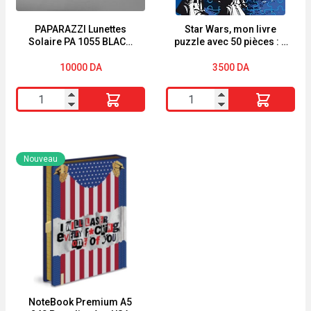
-
Parfum
PAPARAZZI Lunettes
Star Wars, mon livre
Solaire PA 1055 BLACK
puzzle avec 50 pièces : 5
Élégant
édition Jimmy choo
puzzles
et
10000
DA
3500
DA
Intense
quantité
quantité
de
de
PAPARAZZI
Star
Lunettes
Wars,
Nouveau
Solaire
mon
PA
livre
1055
puzzle
BLACK
avec
édition
50
Jimmy
pièces
choo
:
5
NoteBook Premium A5