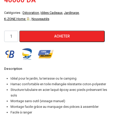
40000
DA
Catégories :
Décoration
,
Idées Cadeaux
,
Jardinage
,
K-ZONE Home
,
Nouveautés
quantité
ACHETER
de
FLORABEST
Hamac
Avec
Support
Description
300
Idéal pour le jardin, la terrasse ou le camping
x
Hamac confortable en toile mélangée résistante coton-polyester
120
Structure tubulaire en acier laqué époxy avec pieds préservant les
sols
x
Montage sans outil (vissage manuel)
105
Montage facile grâce au marquage des pièces à assembler
cm
Facile à ranger