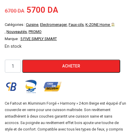
Le
Le
5700
DA
6700
DA
prix
prix
Catégories :
Cuisine
,
Electromenager
,
Faux-cils
,
K-ZONE Home
,
Nouveautés
,
PROMO
initial
actuel
Marque :
5 FIVE SIMPLY SMART
En stock
était :
est :
6700 DA.
5700 DA.
quantité
ACHETER
de
Faitout
en
Aluminium
Forgé
Ce Faitout en Aluminium Forgé « Harmony » 24cm Beige est équipé d’un
couvercle en verre pour une cuisson maîtrisée. Son revêtement
"Harmony"
antiadhérent à deux couches garantit une cuisson saine et sans
24cm
accrocs. Sa poignée au revêtement effet bois ajoute une touche de
Beige
style et de confort. Compatible avec tous les types de feux, y compris