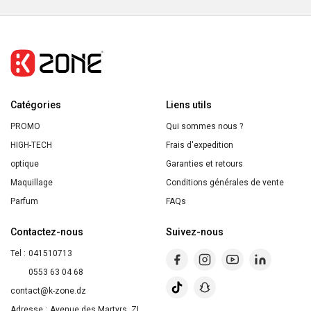
ROCHER
Lait
Corps
Argan
&
Catégories
Pétales
Liens utils
de
PROMO
Qui sommes nous ?
Rose
HIGH-TECH
Frais d'expedition
390ml
optique
Garanties et retours
Maquillage
Conditions générales de vente
Parfum
FAQs
Contactez-nous
Suivez-nous
Tel :
041510713
0553 63 04 68
contact@k-zone.dz
Adresse :
Avenue des Martyrs, ZI