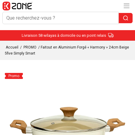
Livraison 58 wilayas à domicile ou en point relais
Accueil
/
PROMO
/ Faitout en Aluminium Forgé « Harmony » 24cm Beige
5five Simply Smart
Promo