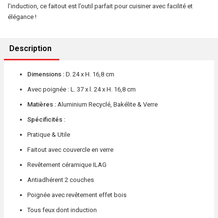
5five
l’induction, ce faitout est l’outil parfait pour cuisiner avec facilité et
Simply
élégance !
Smart
Description
Dimensions :
D. 24 x H. 16,8 cm
Avec poignée : L. 37 x l. 24 x H. 16,8 cm
Matières
:
Aluminium Recyclé, Bakélite & Verre
Spécificités :
Pratique & Utile
Faitout avec couvercle en verre
Revêtement céramique ILAG
Antiadhérent 2 couches
Poignée avec revêtement effet bois
Tous feux dont induction