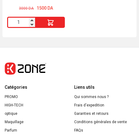
Le
Le
1500
DA
3000
DA
prix
prix
initial
actuel
quantité
était :
est :
3000 DA.
1500 DA.
de
CLINIC
x
KATE
SPADE
TROUSSE
MAKE-
Catégories
UP
Liens utils
PROMO
Qui sommes nous ?
HIGH-TECH
Frais d'expedition
optique
Garanties et retours
Maquillage
Conditions générales de vente
Parfum
FAQs