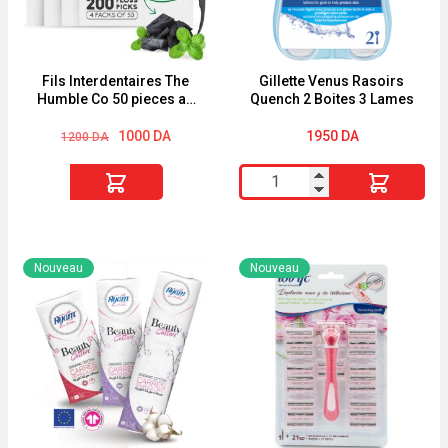
Fils Interdentaires The
Gillette Venus Rasoirs
Humble Co 50 pieces au
Quench 2 Boites 3 Lames
Charbon-Menthe
Le
Le
1000
DA
1950
DA
1200
DA
prix
prix
initial
actuel
quantité
quantité
était :
est :
1200 DA.
1000 DA.
de
de
Fils
Gillette
Interdentaires
Venus
Nouveau
Nouveau
The
Rasoirs
Humble
Quench
Co
2
50
Boites
pieces
3
au
Lames
Charbon-