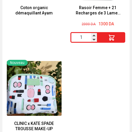
Menthe
Coton organic
Rasoir Femme + 21
démaquillant Ayam
Recharges de 3 Lames
LOVYC
Le
Le
1300
DA
2000
DA
prix
prix
initial
actuel
quantité
était :
est :
2000 DA.
1300 DA.
de
Rasoir
Femme
Nouveau
+
21
Recharges
de
3
Lames
LOVYC
CLINIC x KATE SPADE
TROUSSE MAKE-UP