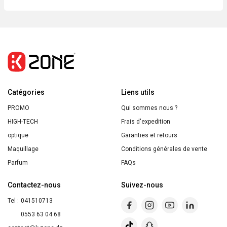
200ml
ENERGIE
FRUIT
Gel
Douche
BIO
Aloe
Catégories
Vera
Liens utils
&
PROMO
Qui sommes nous ?
Fleur
HIGH-TECH
Frais d'expedition
de
optique
Garanties et retours
Verveine
Maquillage
Conditions générales de vente
200ML
Parfum
FAQs
Contactez-nous
Suivez-nous
Tel :
041510713
0553 63 04 68