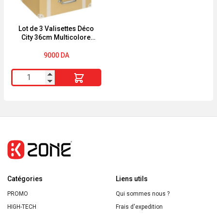
en
Métal
de
Lot de 3 Valisettes Déco
City 36cm Multicolore
10
Atmosphera for Kids
9000
DA
quantité
de
Lot
de
3
Valisettes
Déco
City
Catégories
36cm
Liens utils
Multicolore
PROMO
Qui sommes nous ?
Atmosphera
HIGH-TECH
Frais d'expedition