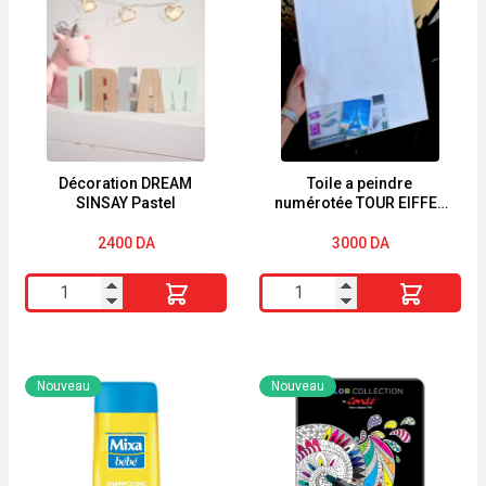
Décoration DREAM
Toile a peindre
SINSAY Pastel
numérotée TOUR EIFFEL
36 pieces CRELANDO
2400
DA
3000
DA
quantité
quantité
de
de
Décoration
Toile
DREAM
a
Nouveau
Nouveau
SINSAY
peindre
Pastel
numérotée
TOUR