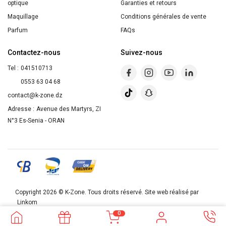
for
optique
Garanties et retours
Kids
Maquillage
Conditions générales de vente
Parfum
FAQs
Contactez-nous
Suivez-nous
Tel :
041510713
0553 63 04 68
contact@k-zone.dz
Adresse :
Avenue des Martyrs, ZI
N°3 Es-Senia - ORAN
Copyright 2026 ©
K-Zone
. Tous droits réservé. Site web réalisé par
Linkom
0