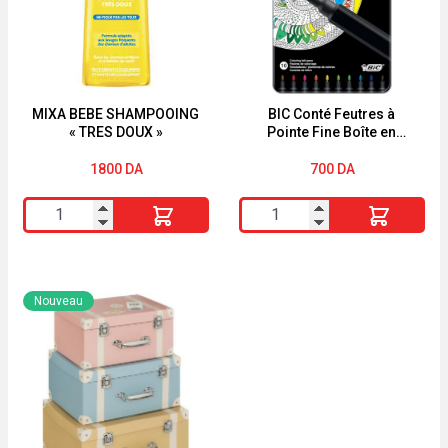
EIFFEL
36
pieces
CRELANDO
MIXA BEBE SHAMPOOING
BIC Conté Feutres à
« TRES DOUX »
Pointe Fine Boîte en
Métal de 10
1800
DA
700
DA
quantité
quantité
de
de
MIXA
BIC
BEBE
Conté
Nouveau
SHAMPOOING
Feutres
"TRES
à
DOUX"
Pointe
Fine
Boîte