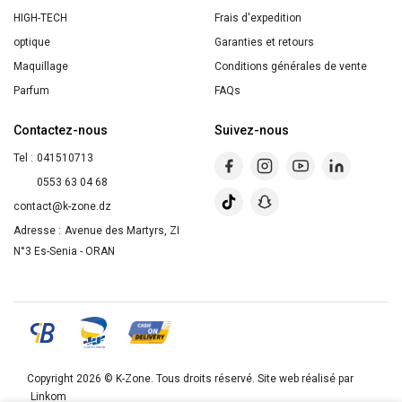
Marine
HIGH-TECH
Frais d'expedition
390ml
optique
Garanties et retours
Maquillage
Conditions générales de vente
Parfum
FAQs
Contactez-nous
Suivez-nous
Tel :
041510713
0553 63 04 68
contact@k-zone.dz
Adresse :
Avenue des Martyrs, ZI
N°3 Es-Senia - ORAN
Copyright 2026 ©
K-Zone
. Tous droits réservé. Site web réalisé par
Linkom