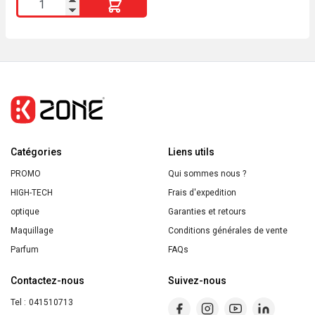
quantité
était :
est :
200ml
2800 DA.
2500 DA.
de
YVES
ROCHER
Lait
Corps
Fleur
des
Catégories
Prés
Liens utils
&
PROMO
Qui sommes nous ?
Bruyère
HIGH-TECH
Frais d'expedition
390ml
optique
Garanties et retours
Maquillage
Conditions générales de vente
Parfum
FAQs
Contactez-nous
Suivez-nous
Tel :
041510713