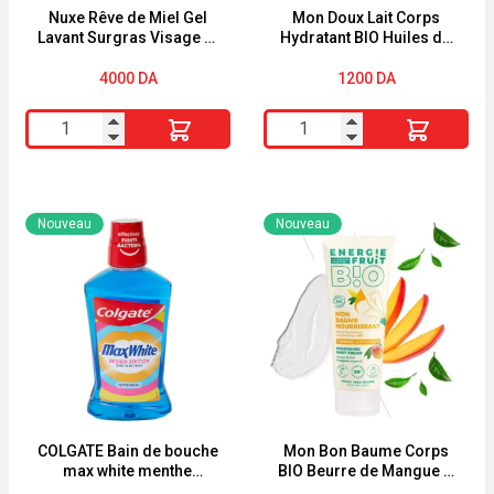
Nuxe Rêve de Miel Gel
Mon Doux Lait Corps
Lavant Surgras Visage et
Hydratant BIO Huiles de
Corps 400ml
Monoï & Macadamia
200ml Energie Fruit
4000
DA
1200
DA
quantité
quantité
de
de
Nuxe
Mon
Rêve
Doux
Nouveau
Nouveau
de
Lait
Miel
Corps
Gel
Hydratant
Lavant
BIO
Surgras
Huiles
Visage
de
et
Monoï
Corps
&
COLGATE Bain de bouche
Mon Bon Baume Corps
max white menthe
BIO Beurre de Mangue &
400ml
Macadamia
poivrée 500ml
Huile d’Argan Energie