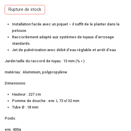
Rupture de stock
Installation facile avec un piquet – il suffit de le planter dans la
pelouse.
Raccordement adapté aux systèmes de tuyaux d’arrosage
standards.
Jet de pulvérisation avec débit d’eau réglable et arrêt d’eau
Jardin taille du raccord de tuyau : 13 mm (½ « )
matériau:
Aluminium, polypropylène
Dimensions:
Hauteur : 227 cm
Pomme de douche : env. L 73 xl 32 mm
Tube Ø : 18 mm
Poids:
env. 400g