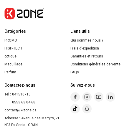
80
ML
EAU
Catégories
DE
Liens utils
PARFUM
PROMO
Qui sommes nous ?
HIGH-TECH
Frais d'expedition
optique
Garanties et retours
Maquillage
Conditions générales de vente
Parfum
FAQs
Contactez-nous
Suivez-nous
Tel :
041510713
0553 63 04 68
contact@k-zone.dz
Adresse :
Avenue des Martyrs, ZI
N°3 Es-Senia - ORAN