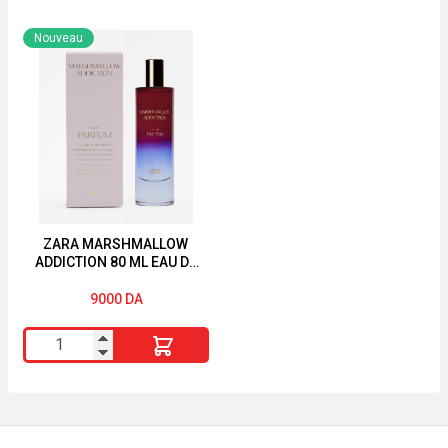
Zara
Energie
Amber
Fruit
Nouveau
Fusion
Lait
Parfum
Hydratant
pour
Monoi
Femme
&
80
Huile
ML
d'Argan
-
Bio
Parfum
sans
ZARA MARSHMALLOW
ADDICTION 80 ML EAU DE
Élégant
Silicone
PARFUM
et
300ml
9000
DA
Intense
quantité
de
ZARA
MARSHMALLOW
ADDICTION