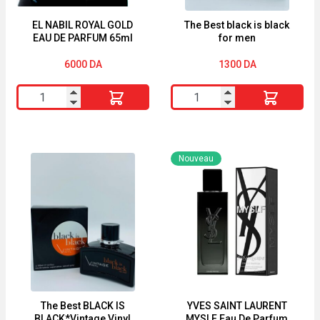
EL NABIL ROYAL GOLD
The Best black is black
EAU DE PARFUM 65ml
for men
6000
DA
1300
DA
quantité
quantité
de
de
EL
The
NABIL
Best
Nouveau
ROYAL
black
GOLD
is
EAU
black
DE
for
PARFUM
men
65ml
The Best BLACK IS
YVES SAINT LAURENT
BLACK*Vintage Vinyl
MYSLF Eau De Parfum