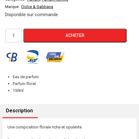
Marque :
Dolce & Gabbana
Disponible sur commande
quantité
ACHETER
de
Dolce
&
Gabbana
Velvet
Eau de parfum
Ginestra
Parfum floral
150ml
Description
Une composition florale riche et opulente.