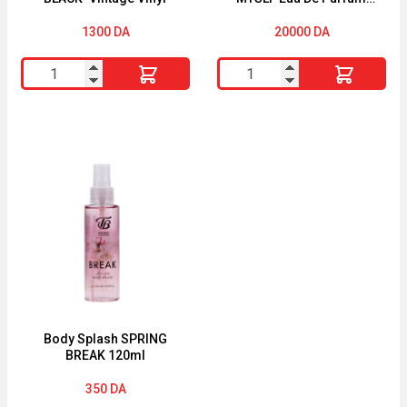
Pour Homme 60ml
1300
DA
20000
DA
quantité
quantité
de
de
The
YVES
Best
SAINT
BLACK
LAURENT
IS
MYSLF
BLACK*Vintage
Eau
Vinyl
De
Parfum
Pour
Homme
60ml
Body Splash SPRING
BREAK 120ml
350
DA