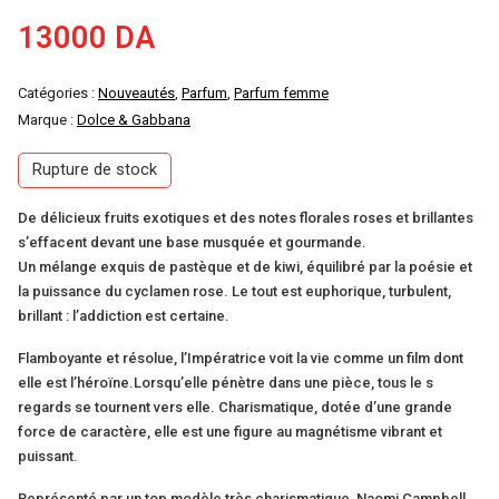
13000
DA
Catégories :
Nouveautés
,
Parfum
,
Parfum femme
Marque :
Dolce & Gabbana
Rupture de stock
De délicieux fruits exotiques et des notes florales roses et brillantes
s’effacent devant une base musquée et gourmande.
Un mélange exquis de pastèque et de kiwi, équilibré par la poésie et
la puissance du cyclamen rose. Le tout est euphorique, turbulent,
brillant : l’addiction est certaine.
Flamboyante et résolue, l’Impératrice voit la vie comme un film dont
elle est l’héroïne.Lorsqu’elle pénètre dans une pièce, tous le s
regards se tournent vers elle. Charismatique, dotée d’une grande
force de caractère, elle est une figure au magnétisme vibrant et
puissant.
Représenté par un top modèle très charismatique, Naomi Campbell,