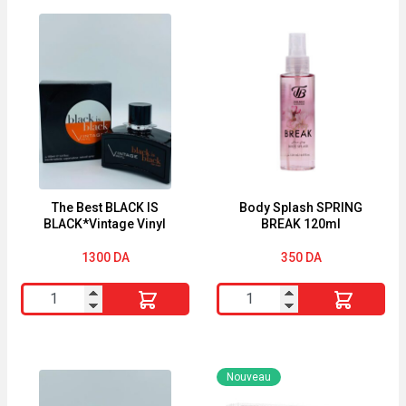
The Best BLACK IS
Body Splash SPRING
BLACK*Vintage Vinyl
BREAK 120ml
1300
DA
350
DA
quantité
quantité
de
de
The
Body
Best
Splash
Nouveau
BLACK
SPRING