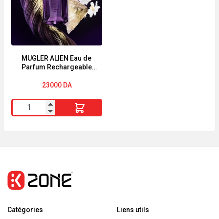
select
de
parfum
'Scandal'
-
3
MUGLER ALIEN Eau de
Parfum Rechargeable
Pièces
90ml
23000
DA
quantité
de
MUGLER
ALIEN
Eau
de
Parfum
Rechargeable
Catégories
90ml
Liens utils