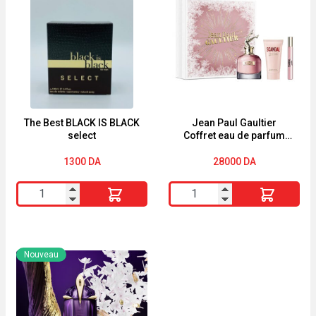
IS
BREAK
BLACK*Vintage
120ml
Vinyl
The Best BLACK IS BLACK
Jean Paul Gaultier
select
Coffret eau de parfum
‘Scandal’ – 3 Pièces
1300
DA
28000
DA
quantité
quantité
de
de
The
Jean
Best
Paul
Nouveau
BLACK
Gaultier
IS
Coffret
BLACK
eau