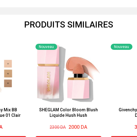
PRODUITS SIMILAIRES
Nouveau
Nouveau
hy Mix BB
SHEGLAM Color Bloom Blush
Givenchy 
Crème Anti-Fatigue 01 Clair
Liquide Hush Hush
D
Le
Le
A
2000
DA
2300
DA
prix
prix