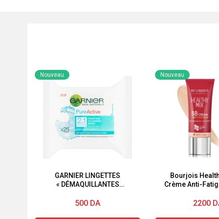
Nouveau
Nouveau
GARNIER LINGETTES
Bourjois Healt
« DÉMAQUILLANTES
PURIFIANTES »
« PUREACTIVE » « 2EN1 »
500
DA
2200
D