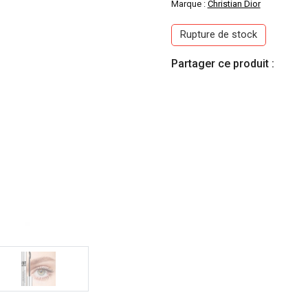
Marque :
Christian Dior
initial
a
Rupture de stock
était :
e
Partager ce produit :
6000 DA.
3