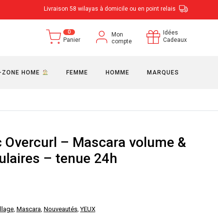
Livraison 58 wilayas à domicile ou en point relais
0
Idées
Mon
Panier
Cadeaux
compte
-ZONE HOME
FEMME
HOMME
MARQUES
c Overcurl – Mascara volume &
ulaires – tenue 24h
e
rix
llage
,
Mascara
,
Nouveautés
,
YEUX