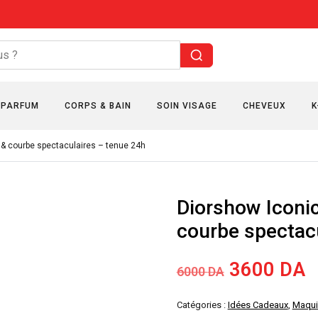
PARFUM
CORPS & BAIN
SOIN VISAGE
CHEVEUX
K
& courbe spectaculaires – tenue 24h
Diorshow Iconi
courbe spectac
Le
L
3600
DA
6000
DA
prix
p
Catégories :
Idées Cadeaux
,
Maqui