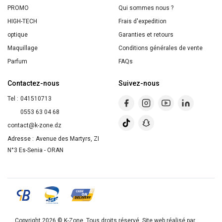
'Scandal'
PROMO
Qui sommes nous ?
-
HIGH-TECH
Frais d'expedition
3
optique
Garanties et retours
Pièces
Maquillage
Conditions générales de vente
Parfum
FAQs
Contactez-nous
Suivez-nous
Tel :
041510713
0553 63 04 68
contact@k-zone.dz
Adresse :
Avenue des Martyrs, ZI
N°3 Es-Senia - ORAN
Copyright 2026 ©
K-Zone
. Tous droits réservé. Site web réalisé par