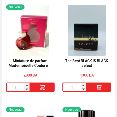
Nouveau
Miniature de parfum
The Best BLACK IS BLACK
Mademoiselle Couture in
select
Love de Rochas 4,5ml
2000
DA
1300
DA
quantité
quantité
de
de
Miniature
The
de
Best
Nouveau
Nouveau
parfum
BLACK