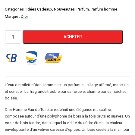
Catégories :
Idées Cadeaux
,
Nouveautés
,
Parfum
,
Parfum homme
Marque :
Dior
quantité
ACHETER
de
DIOR
DIOR
HOMME
EAU
DE
L’eau de toilette Dior Homme est un parfum au sillage affirmé, masculin
TOILETTE
et sensuel. La fragrance trouble par sa force et charme par sa fraîcheur
boisée.
100ml
Dior Homme Eau de Toilette redéfinit une élégance masculine,
composée autour d’une polyphonie de bois à la fois bruts et suaves. Un
cœur de bois tendre, dans lequel la virilité du cèdre étreint la chaleur
enveloppante d’un vétiver caressé d’épices. Un bois ciselé à la main par