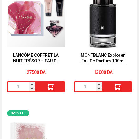
Mademoiselle
IS
Couture
BLACK
in
select
Love
de
Rochas
4,5ml
LANCÔME COFFRET LA
MONTBLANC Explorer
NUIT TRÉSOR – EAU DE
Eau De Parfum 100ml
PARFUM
27500
DA
13000
DA
quantité
quantité
de
de
LANCÔME
MONTBLANC
COFFRET
Explorer
Nouveau
LA
Eau
NUIT
De
TRÉSOR
Parfum