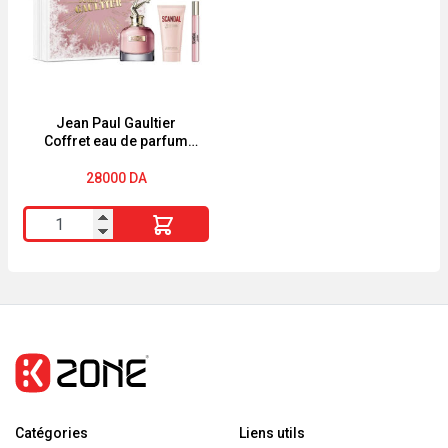
-
100ml
EAU
DE
PARFUM
Jean Paul Gaultier
Coffret eau de parfum
‘Scandal’ – 3 Pièces
28000
DA
quantité
de
Jean
Paul
Gaultier
Coffret
eau
de
Catégories
parfum
Liens utils