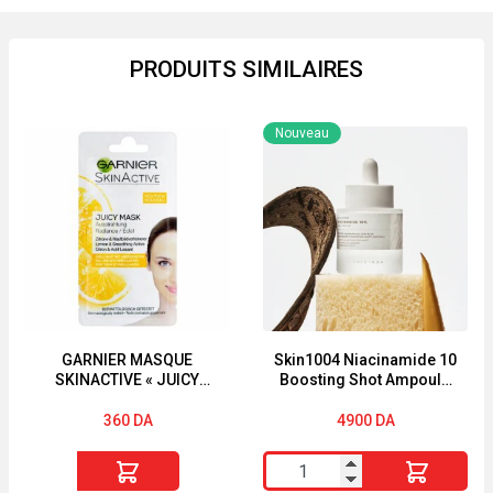
PRODUITS SIMILAIRES
Nouveau
GARNIER MASQUE
Skin1004 Niacinamide 10
SKINACTIVE « JUICY
Boosting Shot Ampoule
PEEL » « TEINT TERNE «
30ml
360
DA
4900
DA
quantité
quantité