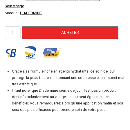
Soin visage
initial
actuel
Marque :
DIADERMINE
était :
est :
quantité
ACHETER
1300 DA.
1000 DA.
de
Diadermine
PH7
hydratant
matifiant
Grâce à sa formule riche en agents hydratants, ce soin de jour
soin
protège la peau tout en lui donnant une souplesse et un aspect mat
de
très esthétique.
Il faut noter que Diadermine crème de jour n’est pas un produit
jour
destiné exclusivement au visage, le cou peut également en
bénéficier. Vous remarquerez alors qu’une application matin et soir
sera des plus efficaces pour prendre soin de votre peau.