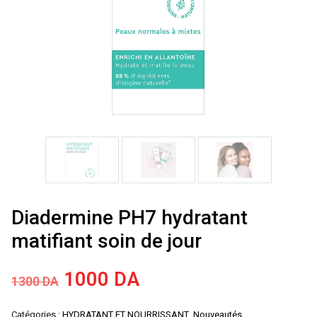
Diadermine PH7 hydratant
matifiant soin de jour
Le
Le
1000
DA
1300
DA
prix
prix
Catégories :
HYDRATANT ET NOURRISSANT
,
Nouveautés
,