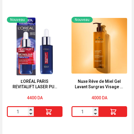
de
de
GARNIER
Skin1004
MASQUE
Niacinamide
Nouveau
Nouveau
SKINACTIVE
10
"JUICY
Boosting
PEEL"
Shot
"TEINT
Ampoule
TERNE
30ml
"
ĽORÉAL PARIS
Nuxe Rêve de Miel Gel
REVITALIFT LASER PUR
Lavant Surgras Visage et
RÉTINOL SÉRUM NUIT
Corps 400ml
30ML
4400
DA
4000
DA
quantité
quantité
de
de
ĽORÉAL
Nuxe