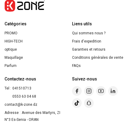
intensive
anti-
Catégories
blackhead
Liens utils
PROMO
Qui sommes nous ?
HIGH-TECH
Frais d'expedition
optique
Garanties et retours
Maquillage
Conditions générales de vente
Parfum
FAQs
Contactez-nous
Suivez-nous
Tel :
041510713
0553 63 04 68
contact@k-zone.dz
Adresse :
Avenue des Martyrs, ZI
N°3 Es-Senia - ORAN