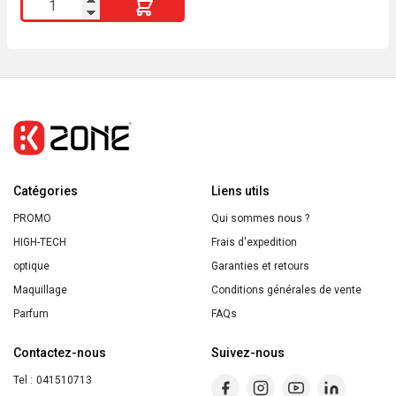
quantité
était :
est :
2800 DA.
2500 DA.
de
YVES
ROCHER
Lait
Corps
Algue
Sauvage
Catégories
&
Liens utils
Criste
PROMO
Qui sommes nous ?
Marine
HIGH-TECH
Frais d'expedition
390ml
optique
Garanties et retours
Maquillage
Conditions générales de vente
Parfum
FAQs
Contactez-nous
Suivez-nous
Tel :
041510713