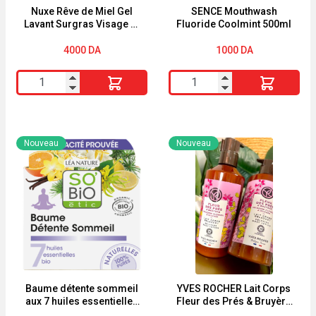
Nuxe Rêve de Miel Gel
SENCE Mouthwash
Lavant Surgras Visage et
Fluoride Coolmint 500ml
Corps 400ml
4000
DA
1000
DA
quantité
quantité
de
de
Nuxe
SENCE
Rêve
Mouthwash
Nouveau
Nouveau
de
Fluoride
Miel
Coolmint
Gel
500ml
Lavant
Surgras
Visage
et
Corps
Baume détente sommeil
YVES ROCHER Lait Corps
aux 7 huiles essentielles
Fleur des Prés & Bruyère
400ml
BIO So’bio étic
390ml