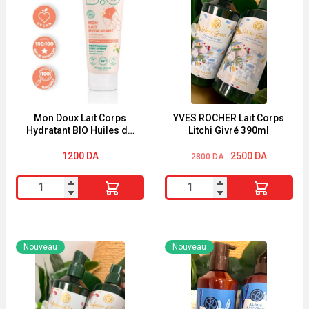
Mon Doux Lait Corps
YVES ROCHER Lait Corps
Hydratant BIO Huiles de
Litchi Givré 390ml
Monoï & Macadamia
200ml Energie Fruit
Le
Le
1200
DA
2500
DA
2800
DA
prix
prix
initial
actuel
quantité
quantité
était :
est :
2800 DA.
2500 DA.
de
de
Mon
YVES
Doux
ROCHER
Nouveau
Nouveau
Lait
Lait
Corps
Corps
Hydratant
Litchi