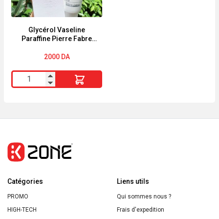
Criste
Marine
390ml
Glycérol Vaseline
Paraffine Pierre Fabre
crème 250g
2000
DA
quantité
de
Glycérol
Vaseline
Paraffine
Pierre
Fabre
crème
Catégories
250g
Liens utils
PROMO
Qui sommes nous ?
HIGH-TECH
Frais d'expedition