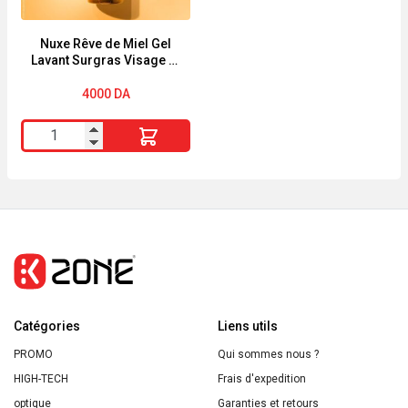
So'bio
Fleur
étic
de
Nuxe Rêve de Miel Gel
Lavant Surgras Visage et
Verveine
Corps 400ml
200ML
4000
DA
quantité
de
Nuxe
Rêve
de
Miel
Gel
Lavant
Catégories
Surgras
Liens utils
Visage
PROMO
Qui sommes nous ?
et
HIGH-TECH
Frais d'expedition
Corps
optique
Garanties et retours