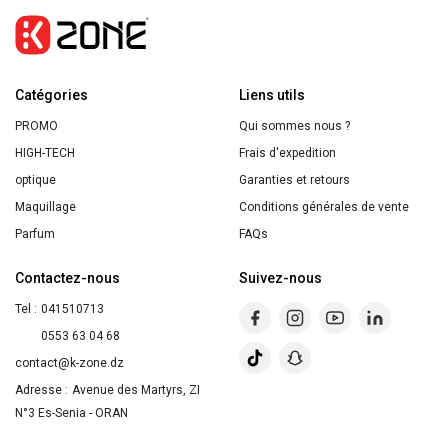
LASER
PUR
RÉTINOL
Catégories
SÉRUM
Liens utils
NUIT
PROMO
Qui sommes nous ?
30ML
HIGH-TECH
Frais d'expedition
optique
Garanties et retours
Maquillage
Conditions générales de vente
Parfum
FAQs
Contactez-nous
Suivez-nous
Tel :
041510713
0553 63 04 68
contact@k-zone.dz
Adresse :
Avenue des Martyrs, ZI
N°3 Es-Senia - ORAN