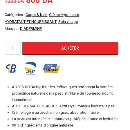
Le
Le
800
DA
1200
DA
prix
prix
Catégories :
Corps & bain
,
Crème Hydratante
,
HYDRATANT ET NOURRISSANT
,
Soin visage
initial
actuel
Marque :
DIADERMINE
était :
est :
quantité
ACHETER
1200 DA.
800 DA.
de
CRÈME
DE
jour
hydratante
ACTIFS BOTANIQUES : les Prébiotiques renforcent la barrière
DIADERMINE
protectrice naturelle de la peau et l’Huile de Tournesol nourrit
ESSENTIEL
intensément
ACTIF DERMATOLOGIQUE : l’Actif Hyaluronique hydrate la peau
BIO
Crème légère au toucher non gras, absorption facile
La peau est intensément nourrie et protégée, douce et hydratée
99 % d’ingrédients d’origine naturelle