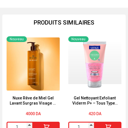
PRODUITS SIMILAIRES
Nouveau
Nouveau
Nuxe Rêve de Miel Gel
Gel Nettoyant Exfoliant
Lavant Surgras Visage et
Viderm P+ – Tous Types
Corps 400ml
de Peaux – 150 Ml
4000
DA
420
DA
quantité
quantité