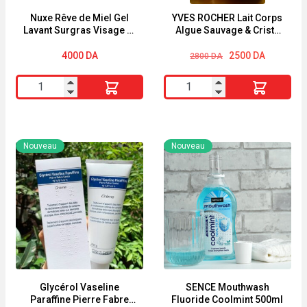
Nuxe Rêve de Miel Gel
YVES ROCHER Lait Corps
Lavant Surgras Visage et
Algue Sauvage & Criste
Corps 400ml
Marine 390ml
Le
Le
4000
DA
2500
DA
2800
DA
prix
prix
initial
actuel
quantité
quantité
était :
est :
2800 DA.
2500 DA.
de
de
Nuxe
YVES
Rêve
ROCHER
Nouveau
Nouveau
de
Lait
Miel
Corps
Gel
Algue
Lavant
Sauvage
Surgras
&
Visage
Criste
et
Marine
Corps
390ml
Glycérol Vaseline
SENCE Mouthwash
Paraffine Pierre Fabre
Fluoride Coolmint 500ml
400ml