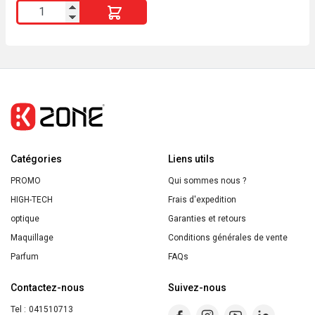
quantité
de
Mon
Doux
Lait
Corps
Hydratant
BIO
Catégories
Huiles
Liens utils
de
PROMO
Qui sommes nous ?
Monoï
HIGH-TECH
Frais d'expedition
&
optique
Garanties et retours
Macadamia
Maquillage
Conditions générales de vente
200ml
Parfum
FAQs
Energie
Contactez-nous
Suivez-nous
Fruit
Tel :
041510713