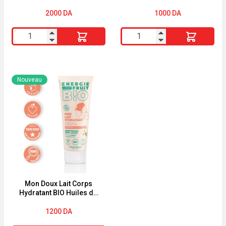
crème 250g
2000
DA
1000
DA
quantité
quantité
de
de
Glycérol
SENCE
Vaseline
Mouthwash
Nouveau
Paraffine
Fluoride
Pierre
Coolmint
Fabre
500ml
crème
250g
Mon Doux Lait Corps
Hydratant BIO Huiles de
Monoï & Macadamia
200ml Energie Fruit
1200
DA