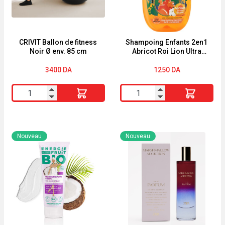
CRIVIT Ballon de fitness
Shampoing Enfants 2en1
Noir Ø env. 85 cm
Abricot Roi Lion Ultra
Doux 250ml
3400
DA
1250
DA
quantité
quantité
de
de
CRIVIT
Shampoing
Ballon
Enfants
Nouveau
Nouveau
de
2en1
fitness
Abricot
Noir
Roi
Ø
Lion
env.
Ultra
85
Doux