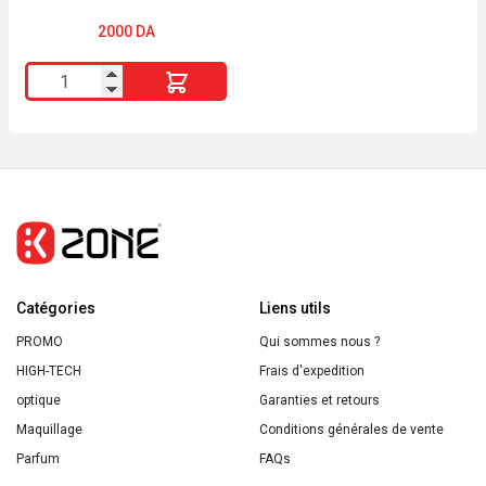
de
Matures Huile d’Argan
Karité
Collagène végétal
2000
DA
Précieux Argan SO BiO
200
quantité
ml
de
Energie
Crème
Fruit
Rose
Bio
Éclat
Fermeté
Jour
Peaux
Catégories
Matures
Liens utils
Huile
PROMO
Qui sommes nous ?
d’Argan
HIGH-TECH
Frais d'expedition
Collagène
optique
Garanties et retours
végétal
Maquillage
Conditions générales de vente
Précieux
Parfum
FAQs
Argan