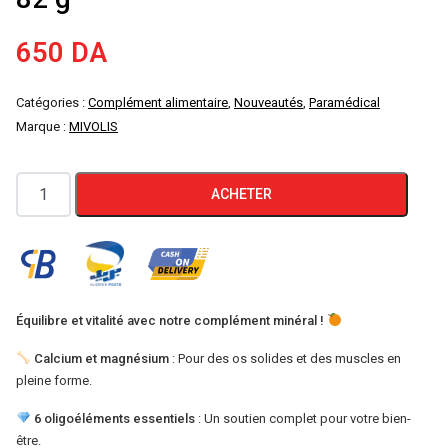
650
DA
Catégories :
Complément alimentaire
,
Nouveautés
,
Paramédical
Marque :
MIVOLIS
quantité
ACHETER
de
Comprimés
effervescents
multi-
minéraux
Équilibre et vitalité avec notre complément minéral !
Mivolis
Calcium et magnésium
: Pour des os solides et des muscles en
|
pleine forme.
Produit
6 oligoéléments essentiels
: Un soutien complet pour votre bien-
d'Allemagne
être.