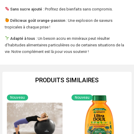
-
Sans sucre ajouté
: Profitez des bienfaits sans compromis.
20
comprimés
Délicieux goût orange-passion
: Une explosion de saveurs
de
tropicales à chaque prise !
82
Adapté à tous
: Un besoin accru en minéraux peut résulter
g
d’habitudes alimentaires particulières ou de certaines situations de la
vie. Notre complément est là pour vous soutenir !
PRODUITS SIMILAIRES
Nouveau
Nouveau