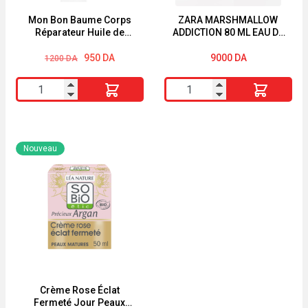
cm
250ml
Mon Bon Baume Corps
ZARA MARSHMALLOW
Réparateur Huile de
ADDICTION 80 ML EAU DE
Coco & Beurre de Karité
PARFUM
200 ml Energie Fruit Bio
Le
Le
950
DA
9000
DA
1200
DA
prix
prix
initial
actuel
quantité
quantité
était :
est :
1200 DA.
950 DA.
de
de
Mon
ZARA
Bon
MARSHMALLOW
Nouveau
Baume
ADDICTION
Corps
80
Réparateur
ML
Huile
EAU
de
DE
Coco
PARFUM
&
Beurre
Crème Rose Éclat
Fermeté Jour Peaux