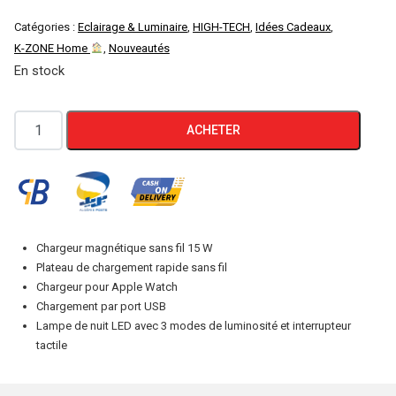
Catégories :
Eclairage & Luminaire
,
HIGH-TECH
,
Idées Cadeaux
,
K-ZONE Home
,
Nouveautés
En stock
quantité
ACHETER
de
Chargeur
sans
fil
rapide
Chargeur magnétique sans fil 15 W
magnétique
Plateau de chargement rapide sans fil
5
Chargeur pour Apple Watch
Chargement par port USB
en
Lampe de nuit LED avec 3 modes de luminosité et interrupteur
1
tactile
BLANC