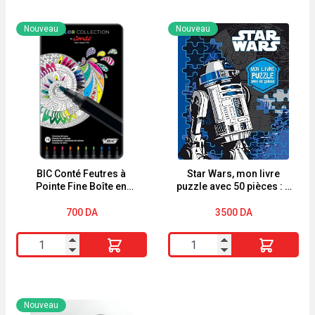
Bright
PAPARAZZI
Starts
lunettes
Nouveau
Nouveau
tapis
soleil
d'éveil
PA
Safari
16
62
BIC Conté Feutres à
Star Wars, mon livre
Pointe Fine Boîte en
puzzle avec 50 pièces : 5
Métal de 10
puzzles
700
DA
3500
DA
quantité
quantité
de
de
BIC
Star
Conté
Wars,
Nouveau