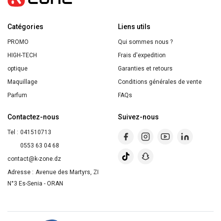
vue
PA
Catégories
81012
Liens utils
CLIP
PROMO
Qui sommes nous ?
1
HIGH-TECH
Frais d'expedition
optique
Garanties et retours
Maquillage
Conditions générales de vente
Parfum
FAQs
Contactez-nous
Suivez-nous
Tel :
041510713
0553 63 04 68
contact@k-zone.dz
Adresse :
Avenue des Martyrs, ZI
N°3 Es-Senia - ORAN