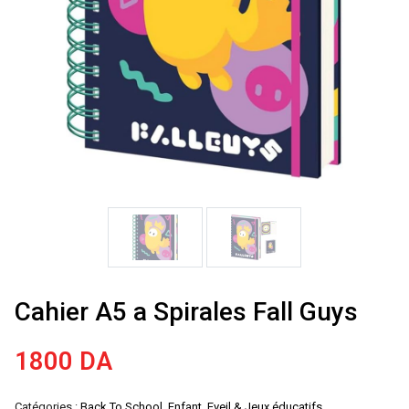
Cahier A5 a Spirales Fall Guys
1800
DA
Catégories :
Back To School
,
Enfant
,
Eveil & Jeux éducatifs
,