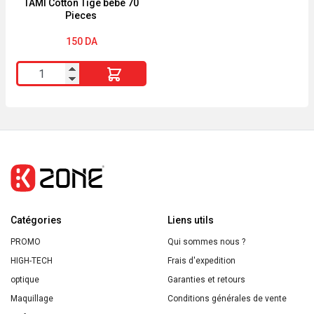
for
TAMI Cotton Tige bébé 70
Pieces
Kids
150
DA
quantité
de
TAMI
Cotton
Tige
bébé
70
Pieces
Catégories
Liens utils
PROMO
Qui sommes nous ?
HIGH-TECH
Frais d'expedition
optique
Garanties et retours
Maquillage
Conditions générales de vente