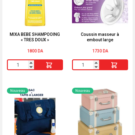
MIXA BEBE SHAMPOOING
Coussin masseur à
« TRES DOUX »
embout large
1800
DA
1730
DA
quantité
quantité
de
de
MIXA
Coussin
BEBE
masseur
Nouveau
Nouveau
SHAMPOOING
à
"TRES
embout
DOUX"
large