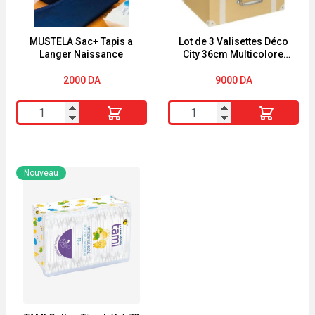
MUSTELA Sac+ Tapis a
Lot de 3 Valisettes Déco
Langer Naissance
City 36cm Multicolore
Atmosphera for Kids
2000
DA
9000
DA
quantité
quantité
de
de
MUSTELA
Lot
Sac+
de
Nouveau
Tapis
3
a
Valisettes
Langer
Déco
Naissance
City
36cm
Multicolore
Atmosphera