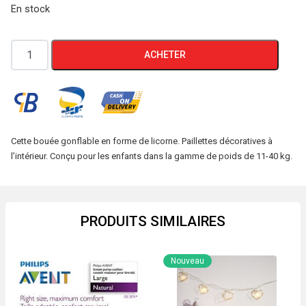
En stock
quantité
ACHETER
de
Bouée
Gonflable
Licorne
SINSAY
Cette bouée gonflable en forme de licorne. Paillettes décoratives à
l’intérieur. Conçu pour les enfants dans la gamme de poids de 11-40 kg.
PRODUITS SIMILAIRES
Nouveau