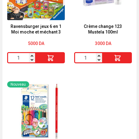
Ravensburger jeux 6 en 1
Crème change 123
Moi moche et méchant 3
Mustela 100ml
5000
DA
3000
DA
quantité
quantité
de
de
Ravensburger
Crème
jeux
change
Nouveau
6
123
en
Mustela
1
100ml
Moi
moche
et