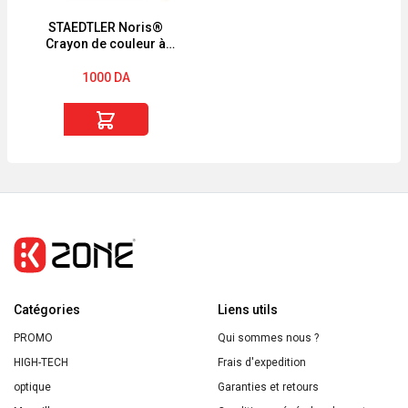
méchant
3
STAEDTLER Noris®
Crayon de couleur à
mine effaçable et embout
gomme
1000
DA
quantité
de
STAEDTLER
Noris®
Crayon
de
couleur
à
Catégories
mine
Liens utils
effaçable
PROMO
Qui sommes nous ?
et
HIGH-TECH
Frais d'expedition
embout
optique
Garanties et retours