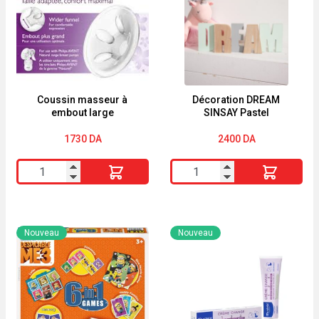
Coussin masseur à
Décoration DREAM
embout large
SINSAY Pastel
1730
DA
2400
DA
quantité
quantité
de
de
Coussin
Décoration
masseur
DREAM
Nouveau
Nouveau
à
SINSAY
embout
Pastel
large