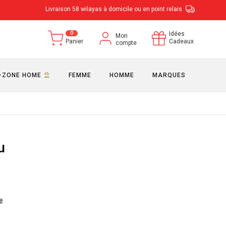
Livraison 58 wilayas à domicile ou en point relais
0
Idées
Mon
Panier
Cadeaux
compte
-ZONE HOME
FEMME
HOMME
MARQUES
u
e