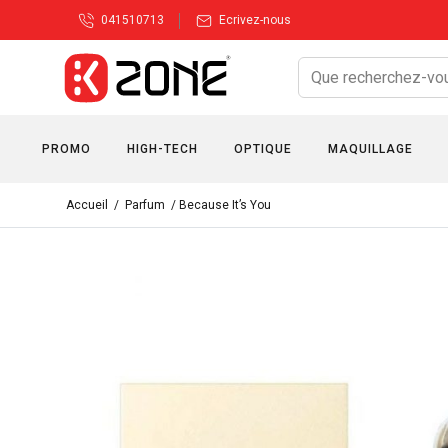
041510713
Ecrivez-nous
PROMO
HIGH-TECH
OPTIQUE
MAQUILLAGE
Accueil
/
Parfum
/ Because It’s You