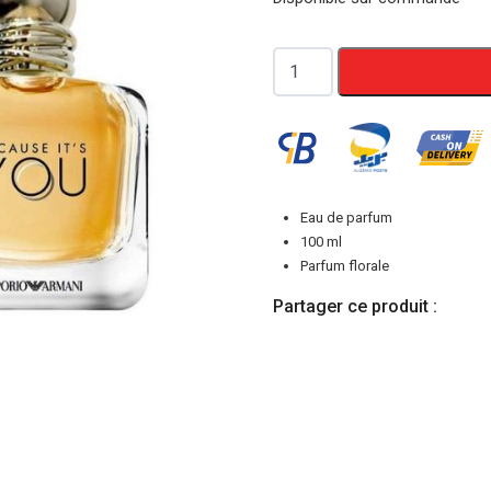
quantité
de
Because
It’s
You
Eau de parfum
100 ml
Parfum florale
Partager ce produit :