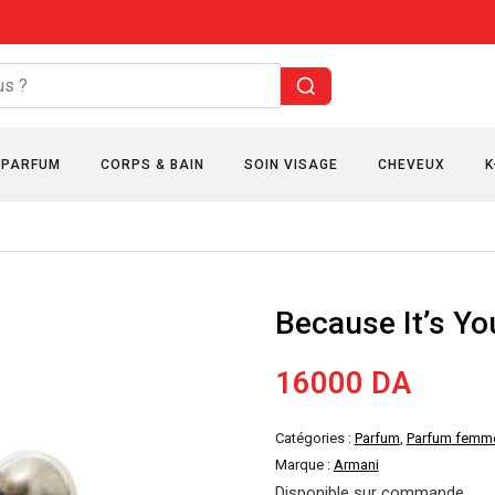
PARFUM
CORPS & BAIN
SOIN VISAGE
CHEVEUX
K
Because It’s Yo
16000
DA
Catégories :
Parfum
,
Parfum femm
Marque :
Armani
Disponible sur commande