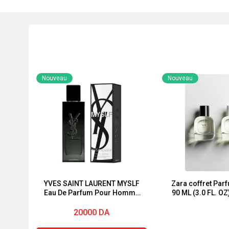
Nouveau
Nouveau
YVES SAINT LAURENT MYSLF
Zara coffret Pa
Eau De Parfum Pour Homme
90 ML (3.0 FL. OZ
60ml
ML (3.0 FL.
20000
DA