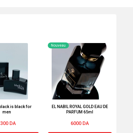
Nouveau
black is black for
EL NABIL ROYAL GOLD EAU DE
men
PARFUM 65ml
1300
DA
6000
DA