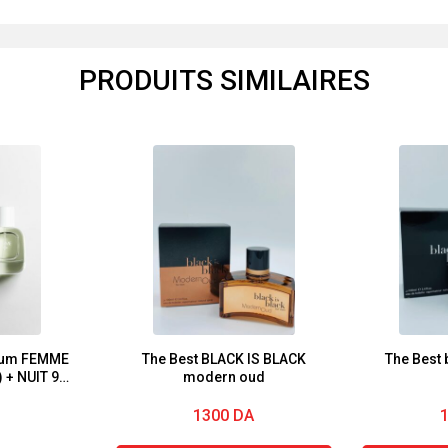
PRODUITS SIMILAIRES
rfum FEMME
The Best BLACK IS BLACK
The Best 
) + NUIT 90
modern oud
 OZ)
1300
DA