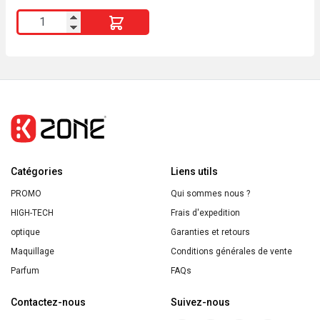
quantité
de
Glycérol
Vaseline
Paraffine
Pierre
Fabre
crème
Catégories
250g
Liens utils
PROMO
Qui sommes nous ?
HIGH-TECH
Frais d'expedition
optique
Garanties et retours
Maquillage
Conditions générales de vente
Parfum
FAQs
Contactez-nous
Suivez-nous