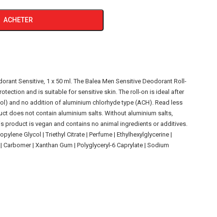
ACHETER
rant Sensitive, 1 x 50 ml. The Balea Men Sensitive Deodorant Roll-
ection and is suitable for sensitive skin. The roll-on is ideal after
nol) and no addition of aluminium chlorhyde type (ACH). Read less
uct does not contain aluminium salts. Without aluminium salts,
is product is vegan and contains no animal ingredients or additives.
ylene Glycol | Triethyl Citrate | Perfume | Ethylhexylglycerine |
l | Carbomer | Xanthan Gum | Polyglyceryl-6 Caprylate | Sodium