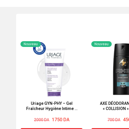
Nouveau
Nouveau
Uriage GYN-PHY – Gel
AXE DÉODORAN
Fraîcheur Hygiène Intime –
« COLLISION »
Muqueuses Sensibles, 200ml
Le
Le
Le
Le
1750
DA
45
2000
DA
700
DA
prix
prix
prix
prix