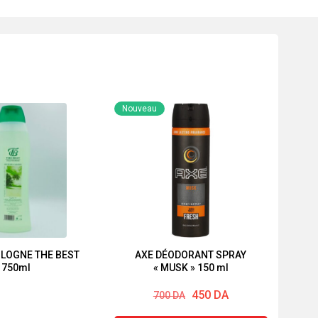
Nouveau
OLOGNE THE BEST
AXE DÉODORANT SPRAY
750ml
« MUSK » 150 ml
Le
Le
450
DA
700
DA
prix
prix