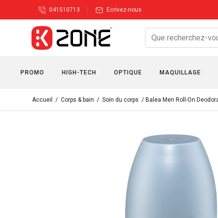
041510713
Ecrivez-nous
PROMO
HIGH-TECH
OPTIQUE
MAQUILLAGE
Accueil
/
Corps & bain
/
Soin du corps
/ Balea Men Roll-On Deodora