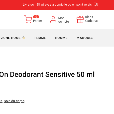
Livraison 58 wilayas à domicile ou en point relais
0
Idées
Mon
Panier
Cadeaux
compte
-ZONE HOME
FEMME
HOMME
MARQUES
On Deodorant Sensitive 50 ml
és
,
Soin du corps