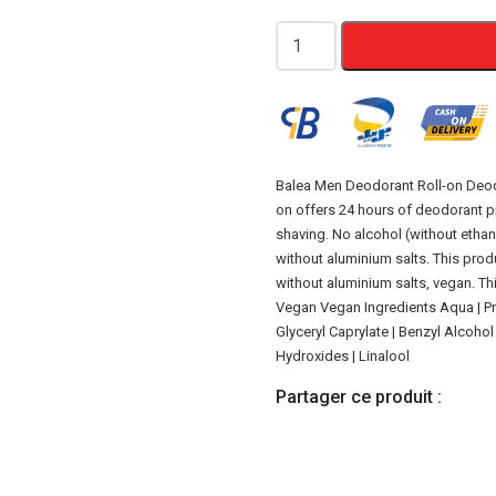
quantité
de
Balea
Men
Roll-
On
Balea Men Deodorant Roll-on Deodo
on offers 24 hours of deodorant prot
Deodorant
shaving. No alcohol (without etha
Sensitive
without aluminium salts. This prod
50
without aluminium salts, vegan. Th
ml
Vegan Vegan Ingredients Aqua | Prop
Glyceryl Caprylate | Benzyl Alcoho
Hydroxides | Linalool
Partager ce produit :