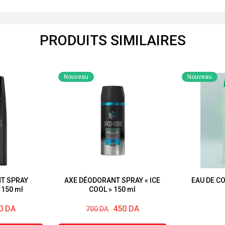
PRODUITS SIMILAIRES
Nouveau
Nouveau
T SPRAY
AXE DÉODORANT SPRAY « ICE
EAU DE C
 150 ml
COOL » 150 ml
Le
Le
0
DA
450
DA
700
DA
prix
prix