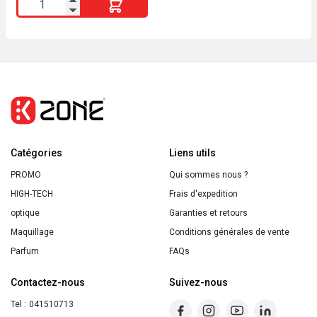
quantité
de
ENERGIE
FRUIT
Gel
Douche
BIO
Aloe
Catégories
Vera
Liens utils
&
PROMO
Qui sommes nous ?
Fleur
HIGH-TECH
Frais d'expedition
de
optique
Garanties et retours
Verveine
Maquillage
Conditions générales de vente
200ML
Parfum
FAQs
Contactez-nous
Suivez-nous
Tel :
041510713