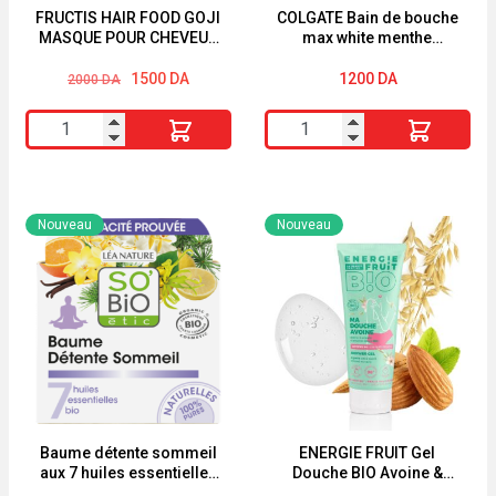
FRUCTIS HAIR FOOD GOJI
COLGATE Bain de bouche
MASQUE POUR CHEVEUX
max white menthe
COLORÉS
poivrée 500ml
Le
Le
1500
DA
1200
DA
2000
DA
prix
prix
initial
actuel
quantité
quantité
était :
est :
2000 DA.
1500 DA.
de
de
FRUCTIS
COLGATE
HAIR
Bain
Nouveau
Nouveau
FOOD
de
GOJI
bouche
MASQUE
max
POUR
white
CHEVEUX
menthe
COLORÉS
poivrée
500ml
Baume détente sommeil
ENERGIE FRUIT Gel
aux 7 huiles essentielles
Douche BIO Avoine &
BIO So’bio étic
Amande Douce 200ml