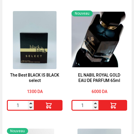
Nouveau
The Best BLACK IS BLACK
EL NABIL ROYAL GOLD
select
EAU DE PARFUM 65ml
1300
DA
6000
DA
quantité
quantité
de
de
The
EL
Best
NABIL
Nouveau