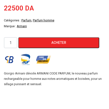
22500
DA
Catégories :
Parfum
,
Parfum homme
Marque :
Armani
quantité
ACHETER
de
Armani
Code
Parfum
Rechargeable
Giorgio Armani dévoile ARMANI CODE PARFUM, le nouveau parfum
rechargeable pour homme aux notes aromatiques et boisées, pour un
le
sillage puissant et sensuel.
Nouveau
Parfum
de
GIORGIO