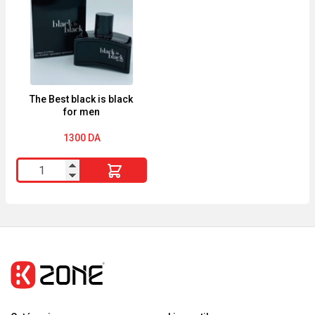
BLACK
modern
oud
The Best black is black
for men
1300
DA
quantité
de
The
Best
black
is
black
for