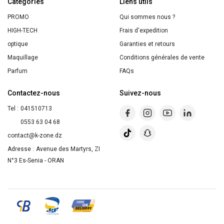
Catégories
men
Liens utils
PROMO
Qui sommes nous ?
HIGH-TECH
Frais d'expedition
optique
Garanties et retours
Maquillage
Conditions générales de vente
Parfum
FAQs
Contactez-nous
Suivez-nous
Tel :
041510713
0553 63 04 68
contact@k-zone.dz
Adresse :
Avenue des Martyrs, ZI
N°3 Es-Senia - ORAN