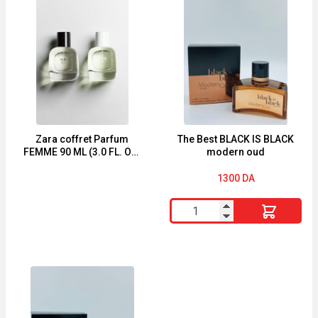
BLACK
ROYAL
IS
GOLD
BLACK
EAU
select
DE
PARFUM
65ml
Zara coffret Parfum
The Best BLACK IS BLACK
FEMME 90 ML (3.0 FL. OZ)
modern oud
+ NUIT 90 ML (3.0 FL. OZ)
1300
DA
quantité
de
The
Best
BLACK
IS