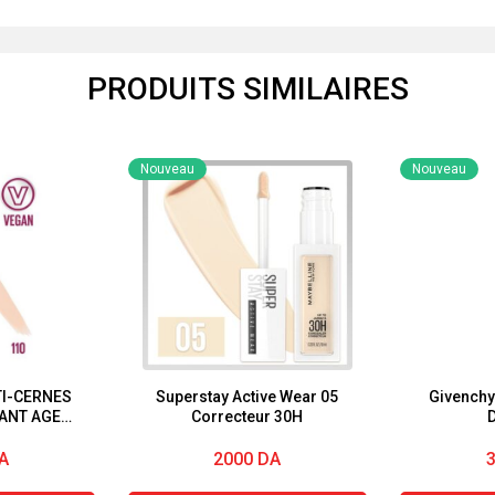
PRODUITS SIMILAIRES
Nouveau
Nouveau
TI-CERNES
Superstay Active Wear 05
Givenchy 
TANT AGE
Correcteur 30H
D
RECTEUR
AGE
A
2000
DA