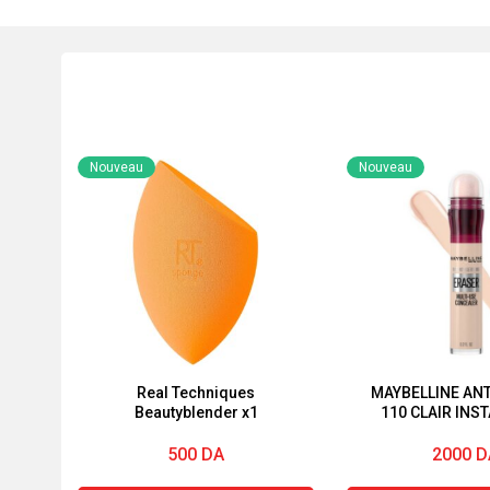
Nouveau
Nouveau
Real Techniques
MAYBELLINE AN
Beautyblender x1
110 CLAIR INS
REWIND® COR
MULTI-US
500
DA
2000
D