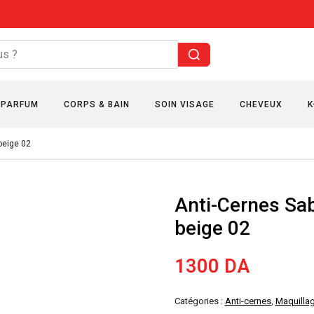
PARFUM
CORPS & BAIN
SOIN VISAGE
CHEVEUX
K
beige 02
Anti-Cernes Sab
beige 02
1300
DA
Catégories :
Anti-cernes
,
Maquilla