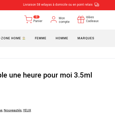
Livraison 58 wilayas à domicile ou en point relais
0
Idées
Mon
Panier
Cadeaux
compte
-ZONE HOME
FEMME
HOMME
MARQUES
le une heure pour moi 3.5ml
ge
,
Nouveautés
,
YEUX