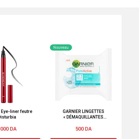
Nouveau
Eye-liner feutre
GARNIER LINGETTES
isturbia
« DÉMAQUILLANTES
PURIFIANTES »
« PUREACTIVE » « 2EN1 »
3000
DA
500
DA