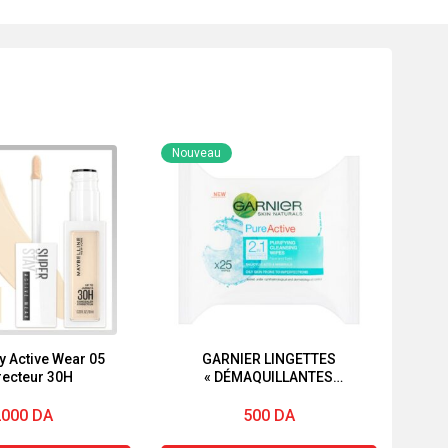
Nouveau
y Active Wear 05
GARNIER LINGETTES
recteur 30H
« DÉMAQUILLANTES
PURIFIANTES »
« PUREACTIVE » « 2EN1 »
2000
DA
500
DA