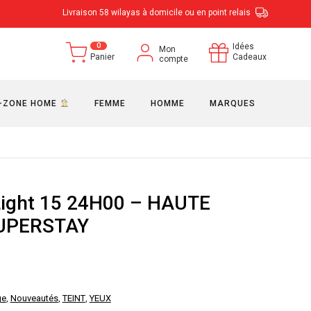
Livraison 58 wilayas à domicile ou en point relais
0
Idées
Mon
Panier
Cadeaux
compte
-ZONE HOME
FEMME
HOMME
MARQUES
ight 15 24H00 – HAUTE
UPERSTAY
ge
,
Nouveautés
,
TEINT
,
YEUX