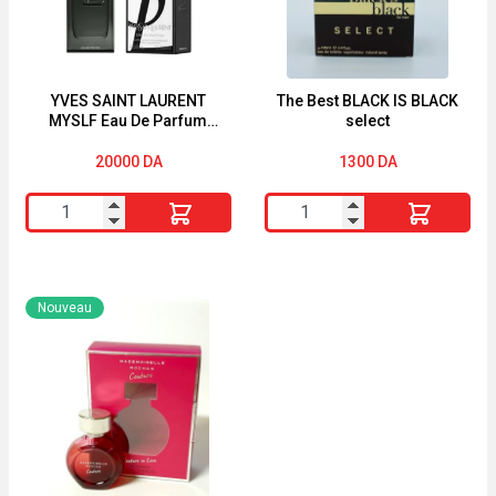
Eau
90ml
de
Parfum
Homme-
YVES SAINT LAURENT
The Best BLACK IS BLACK
MYSLF Eau De Parfum
select
4.5ml-
Pour Homme 60ml
20000
DA
1300
DA
quantité
quantité
de
de
YVES
The
SAINT
Best
Nouveau
LAURENT
BLACK
MYSLF
IS
Eau
BLACK
De
select
Parfum
Pour