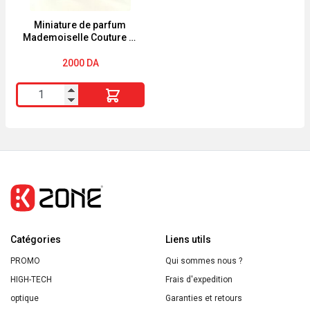
Homme
60ml
Miniature de parfum
Mademoiselle Couture in
Love de Rochas 4,5ml
2000
DA
quantité
de
Miniature
de
parfum
Mademoiselle
Couture
in
Catégories
Love
Liens utils
de
PROMO
Qui sommes nous ?
Rochas
HIGH-TECH
Frais d'expedition
4,5ml
optique
Garanties et retours