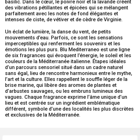
basilic. Dans le cœur, le poivre noir et la lavande créent
TAORMINA
des vibrations pétillantes et épicées qui se mélangent
parfaitement avec les notes de fond élégantes et
EAU
intenses de ciste, de vétiver et de cèdre de Virginie.
DE
TOILETTE
Un éclat de lumière, la danse du vent, de petits
mouvements d’eau. Parfois, ce sont les sensations
75ml
imperceptibles qui renferment les souvenirs et les
émotions les plus purs. Blu Mediterraneo est une ligne
de six fragrances qui évoquent l’énergie, le soleil et les
couleurs de la Méditerranée italienne. Étapes idéales
d’un parcours sensoriel situé dans un cadre naturel
sans égal, lieu de rencontre harmonieux entre le mythe,
l’art et la culture. Elles rappellent le souffle léger de la
brise marine, qui libère des aromes de plantes et
d’arbustes sauvages, ou les embruns lumineux des
vagues. Chaque fragrance exprime l’âme unique d’un
lieu et est centrée sur un ingrédient emblématique
différent, symbole d’une des localités les plus discrètes
et exclusives de la Méditerranée.