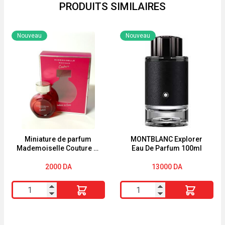
PRODUITS SIMILAIRES
Nouveau
Nouveau
Miniature de parfum
MONTBLANC Explorer
Mademoiselle Couture in
Eau De Parfum 100ml
Love de Rochas 4,5ml
2000
DA
13000
DA
quantité
quantité
de
de
Miniature
MONTBLANC