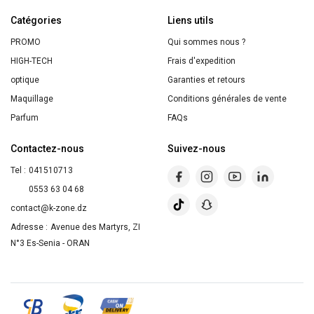
DE
Catégories
PARFUM
Liens utils
65ml
PROMO
Qui sommes nous ?
HIGH-TECH
Frais d'expedition
optique
Garanties et retours
Maquillage
Conditions générales de vente
Parfum
FAQs
Contactez-nous
Suivez-nous
Tel :
041510713
0553 63 04 68
contact@k-zone.dz
Adresse :
Avenue des Martyrs, ZI
N°3 Es-Senia - ORAN