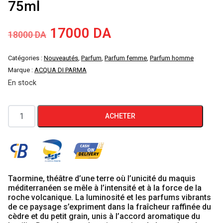
75ml
Le
Le
17000
DA
18000
DA
prix
prix
Catégories :
Nouveautés
,
Parfum
,
Parfum femme
,
Parfum homme
Marque :
ACQUA DI PARMA
initial
actuel
En stock
était :
est :
quantité
ACHETER
18000 DA.
17000 DA.
de
ACQUA
DI
PARMA
BLU
Taormine, théâtre d’une terre où l’unicité du maquis
méditerranéen se mêle à l’intensité et à la force de la
MEDITERRANEO
roche volcanique. La luminosité et les parfums vibrants
CEDRO
de ce paysage s’expriment dans la fraîcheur raffinée du
cèdre et du petit grain, unis à l’accord aromatique du
DI