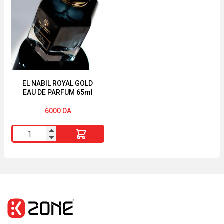
NUIT
Explorer
TRÉSOR
Eau
-
de
EAU
Parfum
DE
Homme
PARFUM
4.5Ml
EL NABIL ROYAL GOLD
EAU DE PARFUM 65ml
6000
DA
quantité
de
EL
NABIL
ROYAL
GOLD
EAU