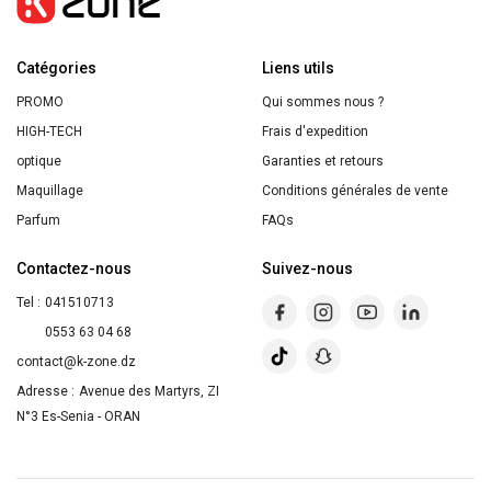
Algue
Sauvage
Catégories
&
Liens utils
Criste
PROMO
Qui sommes nous ?
Marine
HIGH-TECH
Frais d'expedition
390ml
optique
Garanties et retours
Maquillage
Conditions générales de vente
Parfum
FAQs
Contactez-nous
Suivez-nous
Tel :
041510713
0553 63 04 68
contact@k-zone.dz
Adresse :
Avenue des Martyrs, ZI
N°3 Es-Senia - ORAN