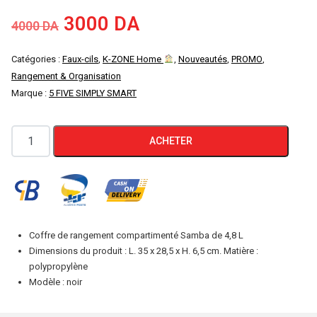
Le
Le
3000
DA
4000
DA
prix
prix
Catégories :
Faux-cils
,
K-ZONE Home
,
Nouveautés
,
PROMO
,
Rangement & Organisation
initial
actuel
Marque :
5 FIVE SIMPLY SMART
était :
est :
quantité
ACHETER
4000 DA.
3000 DA.
de
5five
Samba
4,8L
Boîte
Coffre de rangement compartimenté Samba de 4,8 L
de
Dimensions du produit : L. 35 x 28,5 x H. 6,5 cm. Matière :
rangement
polypropylène
Modèle : noir
à
compartiments