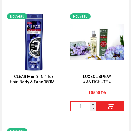
VICHY
MIXA
Dercos
BEBE
Nouveau
Nouveau
Shampooing
SHAMPOOING
Énergisant
"TRES
Anti-
DOUX"
Chute
200
ml
CLEAR Men 3 IN 1 for
LUXEOL SPRAY
Hair, Body & Face 180ML-
« ANTICHUTE »
360ML
10500
DA
quantité
de
LUXEOL
SPRAY