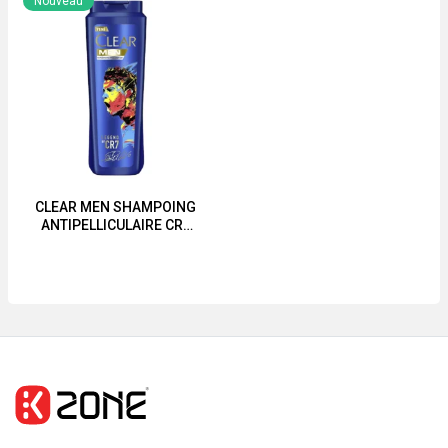
Nouveau
"ANTICHUTE"
CLEAR MEN SHAMPOING
ANTIPELLICULAIRE CR7
180ml-360ml