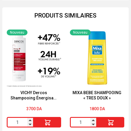
PRODUITS SIMILAIRES
Nouveau
Nouveau
VICHY Dercos
MIXA BEBE SHAMPOOING
Shampooing Énergisant
« TRES DOUX »
Anti-Chute 200 ml
3700
DA
1800
DA
quantité
quantité
de
de