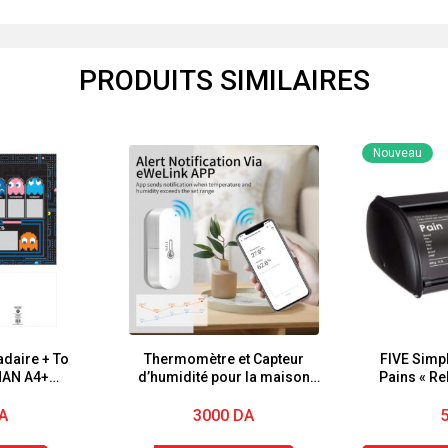
PRODUITS SIMILAIRES
Nouveau
daire + To
Thermomètre et Capteur
FIVE Simpl
MAN A4+
d’humidité pour la maison
Pains « Rel
nts
compatible avec Alexa et
Google Assistant, application
A
3000
DA
eWeLink pour la surveillance