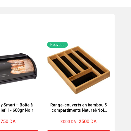
Nouveau
y Smart – Boîte à
Range-couverts en bambou 5
ief II » 600gr Noir
compartiments Naturel/Noir
5FIVE SIMPLY SMART
Le
Le
5750
DA
2500
DA
3000
DA
prix
prix