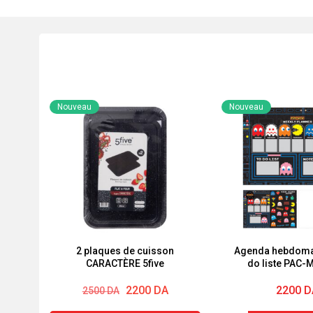
Nouveau
Nouveau
2 plaques de cuisson
Agenda hebdoma
CARACTÈRE 5five
do liste PAC-
autocolla
Le
Le
2200
DA
2200
D
2500
DA
prix
prix