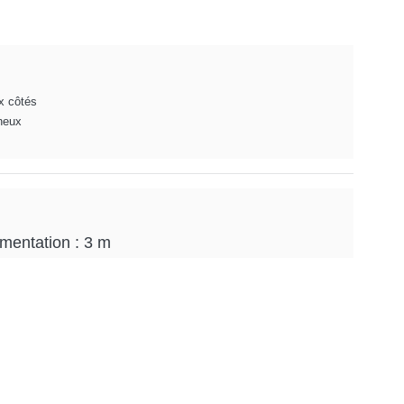
x côtés
ineux
mentation : 3 m