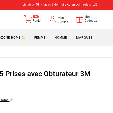
Livraison 58 wilayas à domicile ou en point relais
0
Idées
Mon
Panier
Cadeaux
compte
-ZONE HOME
FEMME
HOMME
MARQUES
 5 Prises avec Obturateur 3M
 Home