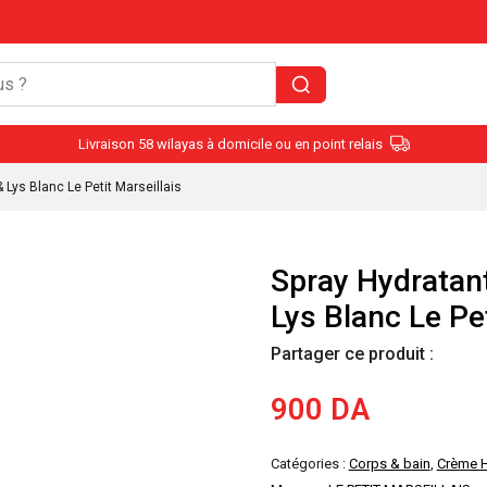
Livraison 58 wilayas à domicile ou en point relais
 Lys Blanc Le Petit Marseillais
Spray Hydratan
Lys Blanc Le Pet
Partager ce produit :
900
DA
Catégories :
Corps & bain
,
Crème H