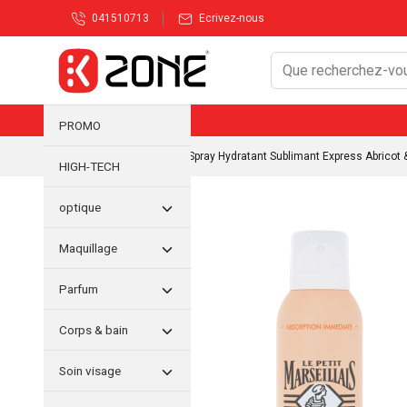
041510713
Ecrivez-nous
PROMO
Accueil
/
Corps & bain
/ Spray Hydratant Sublimant Express Abricot &
HIGH-TECH
optique
Maquillage
Parfum
Corps & bain
Soin visage