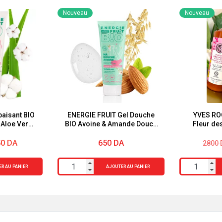
Nouveau
Nouveau
paisant BIO
ENERGIE FRUIT Gel Douche
YVES RO
 Aloe Vera
BIO Avoine & Amande Douce
Fleur de
uit 200ml
200ml
Le
Le
50
DA
650
DA
2800
prix
prix
initial
actue
quantité
quantité
R AU PANIER
AJOUTER AU PANIER
était :
est :
de
de
2800 
2500 
ENERGIE
YVES
FRUIT
ROCHER
Gel
Lait