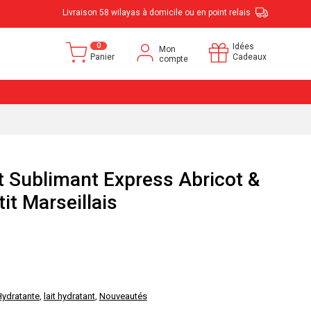
Livraison 58 wilayas à domicile ou en point relais
0
Idées
Mon
Panier
Cadeaux
compte
t Sublimant Express Abricot &
it Marseillais
ydratante
,
lait hydratant
,
Nouveautés