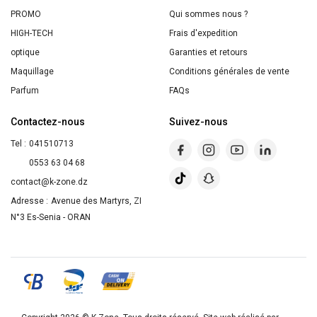
ML
PROMO
Qui sommes nous ?
-
HIGH-TECH
Frais d'expedition
Parfum
optique
Garanties et retours
Élégant
Maquillage
Conditions générales de vente
et
Parfum
FAQs
Intense
Contactez-nous
Suivez-nous
Tel :
041510713
0553 63 04 68
contact@k-zone.dz
Adresse :
Avenue des Martyrs, ZI
N°3 Es-Senia - ORAN