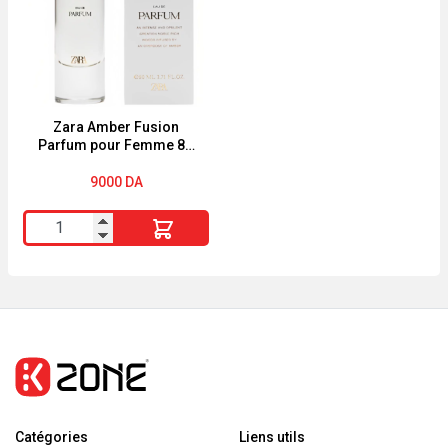
liste
60
PAC-
cm
MAN
A4+
autocollants
Zara Amber Fusion
Parfum pour Femme 80
ML – Parfum Élégant et
Intense
9000
DA
quantité
de
Zara
Amber
Fusion
Parfum
pour
Femme
Catégories
80
Liens utils