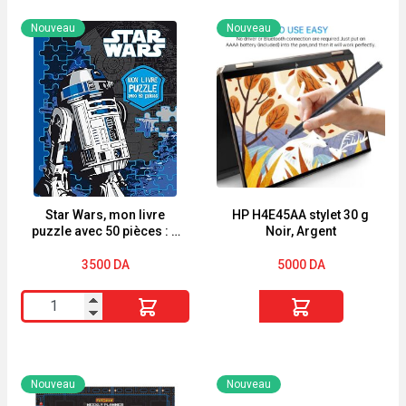
Nouveau
Nouveau
Star Wars, mon livre
HP H4E45AA stylet 30 g
puzzle avec 50 pièces : 5
Noir, Argent
puzzles
3500
DA
5000
DA
quantité
quantité
de
de
Star
HP
Wars,
H4E45AA
Nouveau
Nouveau
mon
stylet