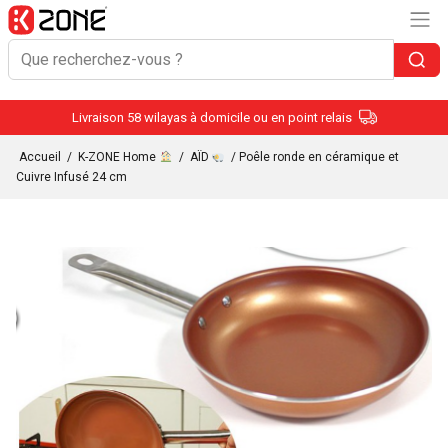
Livraison 58 wilayas à domicile ou en point relais
Accueil
/
K-ZONE Home
/
AÏD
/ Poêle ronde en céramique et
Cuivre Infusé 24 cm