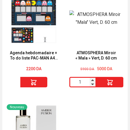
livre
30
puzzle
g
avec
Noir,
50
Argent
pièces
:
5
Agenda hebdomadaire +
ATMOSPHERA Miroir
To do liste PAC-MAN A4+
« Mala » Vert, D. 60 cm
puzzles
autocollants
Le
Le
2200
DA
5000
DA
5900
DA
prix
prix
initial
actuel
quantité
quantité
était :
est :
5900 DA.
5000 DA.
de
de
Agenda
ATMOSPHERA
hebdomadaire
Miroir
Nouveau
+
"Mala"
To
Vert,
do
D.