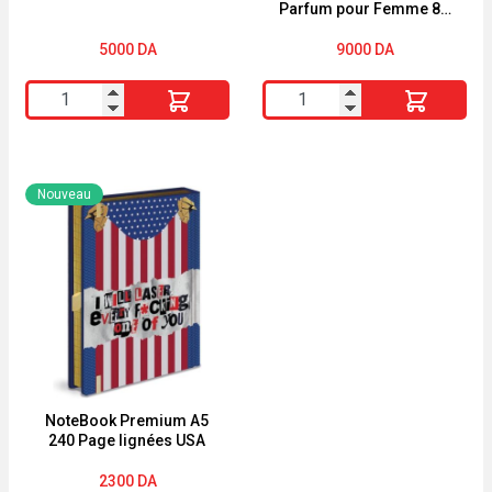
Parfum pour Femme 80
ML – Parfum Élégant et
Intense
5000
DA
9000
DA
quantité
quantité
de
de
corbeille
Zara
Energie
Amber
Nouveau
fruit
Fusion
Parfum
pour
Femme
80
ML
-
Parfum
NoteBook Premium A5
240 Page lignées USA
Élégant
et
2300
DA