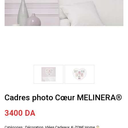
Cadres photo Cœur MELINERA®
3400
DA
Catégories :
Décoration
,
Idées Cadeaux
,
K-ZONE Home
,