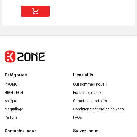
Intense
quantité
de
NoteBook
Premium
A5
240
Page
lignées
Catégories
USA
Liens utils
PROMO
Qui sommes nous ?
HIGH-TECH
Frais d'expedition
optique
Garanties et retours
Maquillage
Conditions générales de vente
Parfum
FAQs
Contactez-nous
Suivez-nous