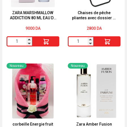
ZARA MARSHMALLOW
Chaises de pêche
ADDICTION 80 ML EAU DE
pliantes avec dossier et
PARFUM
sac isotherme
9000
DA
2800
DA
quantité
quantité
de
de
ZARA
Chaises
MARSHMALLOW
de
Nouveau
Nouveau
ADDICTION
pêche
80
pliantes
ML
avec
EAU
dossier
DE
et
PARFUM
sac
isotherme
corbeille Energie fruit
Zara Amber Fusion