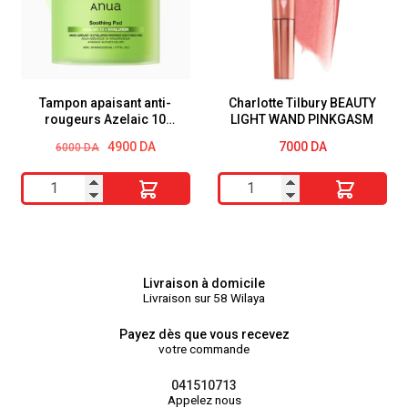
de
hyaluronique
collagène
PDRN
-
100
Niacinamide
60pads
et
Tampon apaisant anti-
Charlotte Tilbury BEAUTY
rougeurs Azelaic 10
LIGHT WAND PINKGASM
collagène
Hyaluron ANUA 90 pads
Le
Le
4900
DA
7000
DA
6000
DA
hydrolysé
prix
prix
lyophilisé
initial
actuel
quantité
quantité
était :
est :
-
6000 DA.
4900 DA.
de
de
Augmente
Tampon
Charlotte
l'hydratation
apaisant
Tilbury
de
anti-
BEAUTY
Livraison à domicile
la
Livraison sur 58 Wilaya
rougeurs
LIGHT
barrière
Azelaic
WAND
Payez dès que vous recevez
de
votre commande
10
PINKGASM
la
Hyaluron
041510713
peau
Appelez nous
ANUA