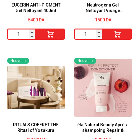
EUCERIN ANTI-PIGMENT
Neutrogena Gel
Gel Nettoyant 400ml
Nettoyant Visage
Pamplemousse vitamine
5400
DA
1500
DA
C Flacon Pompe 200ML
quantité
quantité
de
de
EUCERIN
Neutrogena
ANTI-
Gel
Nouveau
Nouveau
PIGMENT
Nettoyant
Gel
Visage
Nettoyant
Pamplemousse
400ml
vitamine
C
Flacon
Pompe
200ML
RITUALS COFFRET THE
éla Natural Beauty Après-
Ritual of Yozakura
shampoing Repair &
Protect 200 ml