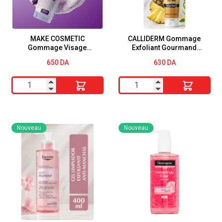
MAKE COSMETIC
CALLIDERM Gommage
Gommage Visage
Exfoliant Gourmand
Revitalisant Pepins De
ANANAS ALL SKIN
650
DA
630
DA
Raisin
quantité
quantité
de
de
MAKE
CALLIDERM
COSMETIC
Gommage
Nouveau
Nouveau
Gommage
Exfoliant
Visage
Gourmand
Revitalisant
ANANAS
Pepins
ALL
De
SKIN
Raisin