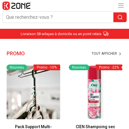
Livraison 58 wilayas à domicile ou en point relais
PROMO
TOUT AFFICHER
Nouveau
Promo
-10%
Nouveau
Promo
-22%
Pack Support Multi-
CIEN Shampoing sec