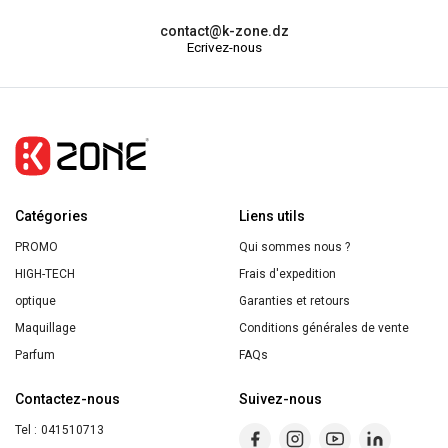
et
90
contact@k-zone.dz
donne
Ecrivez-nous
pads
un
aspect
brillant
et
lifté
24h
Catégories
Liens utils
PROMO
Qui sommes nous ?
HIGH-TECH
Frais d'expedition
optique
Garanties et retours
Maquillage
Conditions générales de vente
Parfum
FAQs
Contactez-nous
Suivez-nous
Tel :
041510713