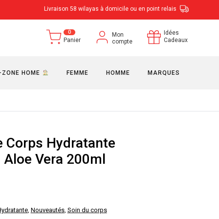
Livraison 58 wilayas à domicile ou en point relais
0
Idées
Mon
Panier
Cadeaux
compte
-ZONE HOME
FEMME
HOMME
MARQUES
 Corps Hydratante
e Aloe Vera 200ml
ydratante
,
Nouveautés
,
Soin du corps