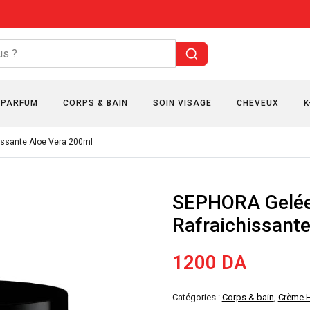
PARFUM
CORPS & BAIN
SOIN VISAGE
CHEVEUX
K
issante Aloe Vera 200ml
SEPHORA Gelée
Rafraichissant
1200
DA
Catégories :
Corps & bain
,
Crème H