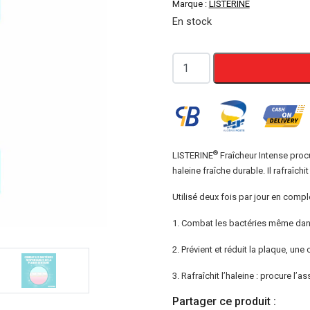
Marque :
LISTERINE
En stock
quantité
de
Bain
de
Bouche
LISTERINE®
®
LISTERINE
Fraîcheur Intense procu
haleine fraîche durable. Il rafraîchi
Fraîcheur
Intense
Utilisé deux fois par jour en com
250ml
1. Combat les bactéries même dans
2. Prévient et réduit la plaque, u
3. Rafraîchit l’haleine : procure l’
Partager ce produit :