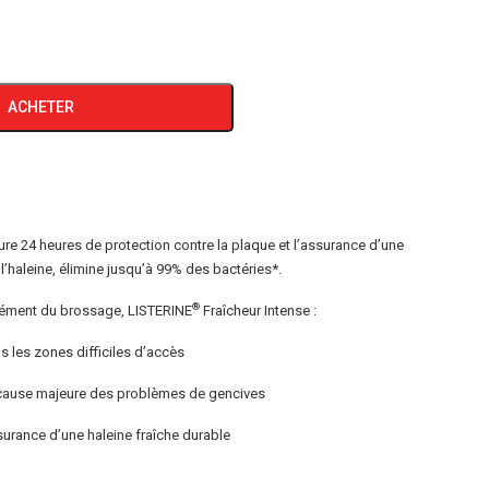
ACHETER
re 24 heures de protection contre la plaque et l’assurance d’une
t l’haleine, élimine jusqu’à 99% des bactéries*.
®
plément du brossage, LISTERINE
Fraîcheur Intense :
 les zones difficiles d’accès
ne cause majeure des problèmes de gencives
assurance d’une haleine fraîche durable