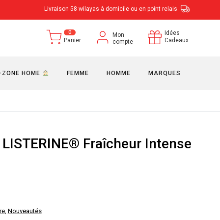
Livraison 58 wilayas à domicile ou en point relais
0
Idées
Mon
Panier
Cadeaux
compte
-ZONE HOME
FEMME
HOMME
MARQUES
 LISTERINE® Fraîcheur Intense
re
,
Nouveautés