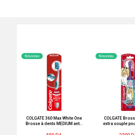
Nouveau
Nouveau
COLGATE 360 ​​Max White One
COLGATE Brosse
Brosse à dents MEDIUM anti-
extra souple po
taches
Barbie